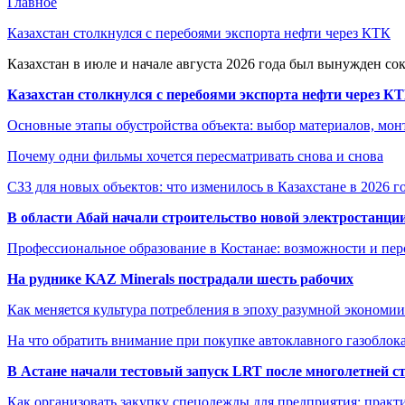
Главное
Казахстан столкнулся с перебоями экспорта нефти через КТК
Казахстан в июле и начале августа 2026 года был вынужден со
Казахстан столкнулся с перебоями экспорта нефти через К
Основные этапы обустройства объекта: выбор материалов, мо
Почему одни фильмы хочется пересматривать снова и снова
СЗЗ для новых объектов: что изменилось в Казахстане в 2026 г
В области Абай начали строительство новой электростанции
Профессиональное образование в Костанае: возможности и пе
На руднике KAZ Minerals пострадали шесть рабочих
Как меняется культура потребления в эпоху разумной экономии
На что обратить внимание при покупке автоклавного газоблока
В Астане начали тестовый запуск LRT после многолетней с
Как организовать закупку спецодежды для предприятия: практ