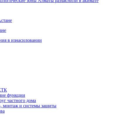
экологические зоны Алматы разъяснили в акимате
Астане
ане
ния в изнасиловании
 КТК
шние функции
руг частного дома
в, монтаж и системы защиты
ова