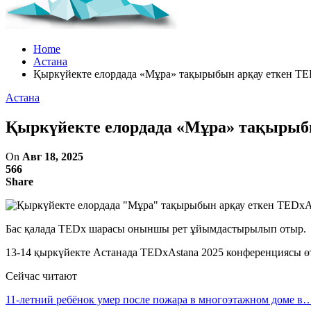
Home
Астана
Қыркүйекте елордада «Мұра» тақырыбын арқау еткен TE
Астана
Қыркүйекте елордада «Мұра» тақырыбы
On
Авг 18, 2025
566
Share
Бас қалада TEDx шарасы оныншы рет ұйымдастырылып отыр.
13-14 қыркүйекте Астанада TEDxAstana 2025 конференциясы 
Сейчас читают
11-летний ребёнок умер после пожара в многоэтажном доме в