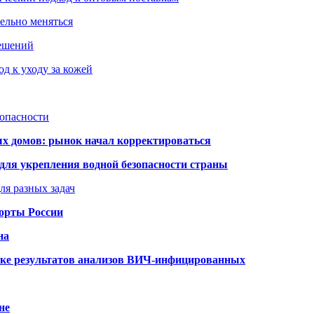
тельно меняться
решений
д к уходу за кожей
зопасности
ых домов: рынок начал корректироваться
для укрепления водной безопасности страны
ля разных задач
порты России
на
ке результатов анализов ВИЧ-инфицированных
не