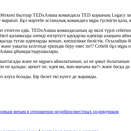
Өйткені былтыр TEDxAstana командасы TED қорының Legacy лиц
 марапат. Бұл мәртебе астаналық командаға мұра түсінігін қала
етпеген едік. TEDxAstana командасының әр өкілі түрлі себепп
йікті қаламызды әлемді өзгертуге қауқарлы идеялар алаңына айна
қылда туған идеяларды жинап, көпшілікке бөлістік. Осылайша 
у және уақыты келгенде еркіндік беру емес пе!? Себебі бұл мұра ен
EDxAstana ұйымдастырушылары.
қалыптасады және не мұраға айналатынын, ал не ұмыт болатынын
кейін не қалады: әрекет пе, идея ма, мән-мағына ма?» және басқа 
 алуға болады. Бір билет екі күнге де жарамды.
ровым мерам в отношении недобросовестных подрядчиков