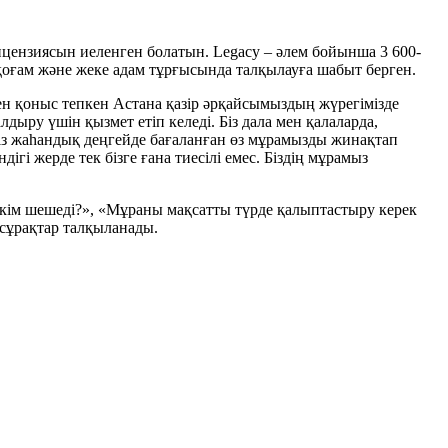
ензиясын иеленген болатын. Legacy – әлем бойынша 3 600-
, қоғам және жеке адам тұрғысында талқылауға шабыт берген.
ен қоныс тепкен Астана қазір әрқайсымыздың жүрегімізде
лдыру үшін қызмет етіп келеді. Біз дала мен қалаларда,
біз жаһандық деңгейде бағаланған өз мұрамызды жинақтап
дігі жерде тек бізге ғана тиесілі емес. Біздің мұрамыз
 кім шешеді?», «Мұраны мақсатты түрде қалыптастыру керек
да сұрақтар талқыланады.