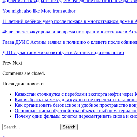
«Деления на квадраты не будет». Введение платного въезда в 
You might also like
More from author
11-летний ребёнок умер после пожара в многоэтажном доме в 
46 человек эвакуировали во время пожара в многоэтажке в Аст
Глава ДУИС Астаны заявил в полицию о клевете после обвине
ДТП с участием микроавтобуса в Астане: водитель погиб
Prev
Next
Comments are closed.
Последние новости
Казахстан столкнулся с перебоями экспорта нефти через
Как выбрать вытяжку для кухни и не переплатить за ли
Как организовать безопасное и удобное пространство вок
Основные этапы обустройства объекта: выбор материало
Почему одни фильмы хочется пересматривать снова и сн