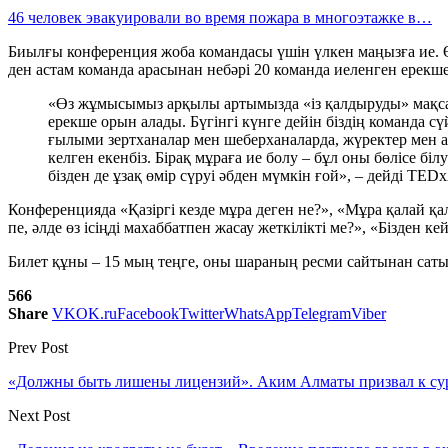
46 человек эвакуировали во время пожара в многоэтажке в…
Биылғы конференция жоба командасы үшін үлкен маңызға ие. 
ден астам команда арасынан небәрі 20 команда иеленген ерекше
«Өз жұмысымыз арқылы артымызда «із қалдыруды» мақсат 
ерекше орын алады. Бүгінгі күнге дейін біздің команда сү
ғылыми зертханалар мен шеберханаларда, жүректер мен а
келген екенбіз. Бірақ мұраға ие болу – бұл оны бөлісе біл
бізден де ұзақ өмір сүруі әбден мүмкін ғой», – дейді T
Конференцияда «Қазіргі кезде мұра деген не?», «Мұра қалай 
пе, әлде өз ісіңді махаббатпен жасау жеткілікті ме?», «Бізден 
Билет құны – 15 мың теңге, оны шараның ресми сайтынан сатып
566
Share
VK
OK.ru
Facebook
Twitter
WhatsApp
Telegram
Viber
Prev Post
«Должны быть лишены лицензий». Аким Алматы призвал к су
Next Post