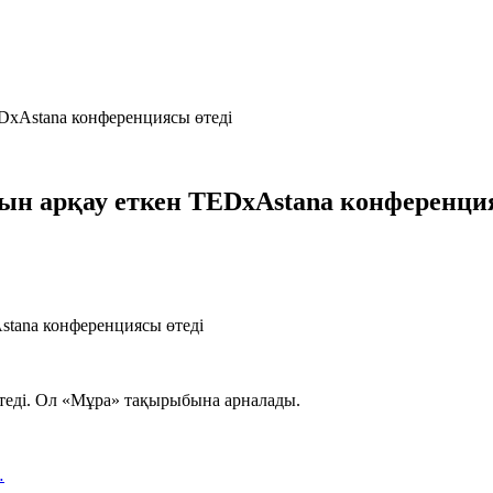
DxAstana конференциясы өтеді
н арқау еткен TEDxAstana конференция
өтеді. Ол «Мұра» тақырыбына арналады.
…