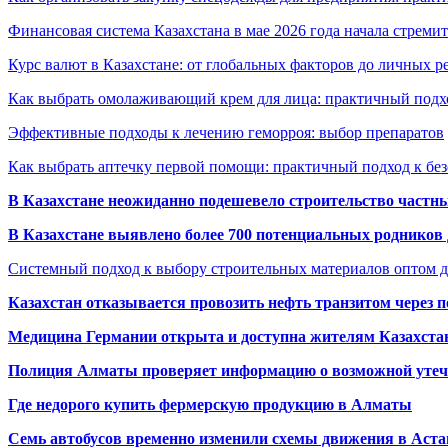
Финансовая система Казахстана в мае 2026 года начала стреми
Курс валют в Казахстане: от глобальных факторов до личных 
Как выбрать омолаживающий крем для лица: практичный подхо
Эффективные подходы к лечению геморроя: выбор препаратов
Как выбрать аптечку первой помощи: практичный подход к бе
В Казахстане неожиданно подешевело строительство частн
В Казахстане выявлено более 700 потенциальных родников 
Системный подход к выбору строительных материалов оптом д
Казахстан отказывается провозить нефть транзитом через 
Медицина Германии открыта и доступна жителям Казахста
Полиция Алматы проверяет информацию о возможной утеч
Где недорого купить фермерскую продукцию в Алматы
Семь автобусов временно изменили схемы движения в Аста