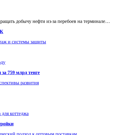
кращать добычу нефти из-за перебоев на терминале…
ТК
нтаж и системы защиты
оду
 за 759 млрд тенге
рспективы развития
 для коттеджа
тройки
ический подход к оптовым поставкам