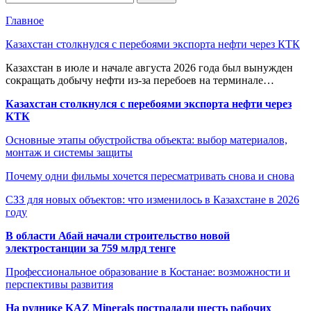
Главное
Казахстан столкнулся с перебоями экспорта нефти через КТК
Казахстан в июле и начале августа 2026 года был вынужден
сокращать добычу нефти из-за перебоев на терминале…
Казахстан столкнулся с перебоями экспорта нефти через
КТК
Основные этапы обустройства объекта: выбор материалов,
монтаж и системы защиты
Почему одни фильмы хочется пересматривать снова и снова
СЗЗ для новых объектов: что изменилось в Казахстане в 2026
году
В области Абай начали строительство новой
электростанции за 759 млрд тенге
Профессиональное образование в Костанае: возможности и
перспективы развития
На руднике KAZ Minerals пострадали шесть рабочих