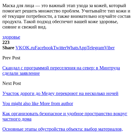
Маска для лица — это важный этап ухода за кожей, который
помогает решить множество проблем. Учитывайте тип кожи и
её текущие потребности, а также внимательно изучайте состав
продукта. Такой подход обеспечит вашей коже здоровье,
сияние и свежий вид.
здоровье
223
Share
VK
OK.ru
Facebook
Twitter
WhatsApp
Telegram
Viber
Prev Post
Скандал с программой переселения на север: в Минтруда
сделали заявление
Next Post
Участок дороги до Медеу перекроют на несколько ночей
You might also like
More from author
Как организовать безопасное и удобное пространство вокруг
частного дома
Основные этапы обустройства объекта: выбор материалов,