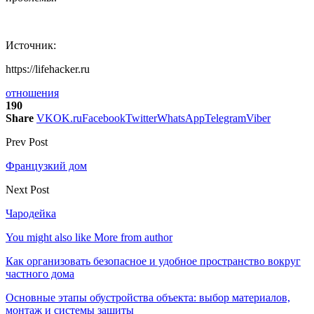
Источник:
https://lifehacker.ru
отношения
190
Share
VK
OK.ru
Facebook
Twitter
WhatsApp
Telegram
Viber
Prev Post
Французкий дом
Next Post
Чародейка
You might also like
More from author
Как организовать безопасное и удобное пространство вокруг
частного дома
Основные этапы обустройства объекта: выбор материалов,
монтаж и системы защиты