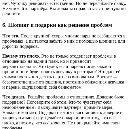
нет. Чуточку ревновать естественно. Но не перегибайте палку.
Не унижайте партнёра. Вы должны справляться с приступами
ревности.
6. Шопинг и подарки как решение проблем
Что это.
После крупной ссоры многие пары не разбираются в
проблемах, а пытаются забыть о них с помощью шопинга или
дорогих подарков.
Почему это плохо.
Это не только отодвигает проблемы в
отношениях на задний план, но и привносит
меркантильность. Что будет, если парень после каждой
провинности будет водить девушку в ресторан? Это даст ей
стимул постоянно делать партнёра виноватым. В итоге —
безответственные отношения, постоянно обиженная девушка
и парень, ощущающий себя банкоматом.
Что делать.
Решайте проблемы в отношениях. Доверие было
подорвано? Поговорите об этом. Кто-то чувствует себя
недооценённым? Выслушайте партнёра, примите меры.
Наладьте контакт. Подарки не могут восстановить доверие и
здоровую атмосферу. Делайте подарки не потому, что всё
плохо, а потому, что
всё хорошо
. Не прикрывайте ими свои
проблемы.