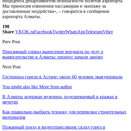
инцидента департаментом безопасности полётов аэропорта.
Мы приносим извинения пассажирам и экипажу за
доставленные неудобства», – говорится в сообщении
аэропорта Алматы.
198
Share
VK
OK.ru
Facebook
Twitter
WhatsApp
Telegram
Viber
Prev Post
Присяжный сорвал вынесение вердикта по делу о
вымогательстве в Алматы: процесс начали заново
Next Post
Гостиница горела в Астане: около 60 человек эвакуировали
You might also like
More from author
В Алматы задержан мужчина, подозреваемый в кражах в
мечетях
Как правильно выбрать технику для перевозки строительных
материалов
Пожарный поезд и видеотрансляция: склад горел в