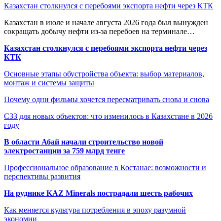
Казахстан столкнулся с перебоями экспорта нефти через КТК
Казахстан в июле и начале августа 2026 года был вынужден
сокращать добычу нефти из-за перебоев на терминале…
Казахстан столкнулся с перебоями экспорта нефти через
КТК
Основные этапы обустройства объекта: выбор материалов,
монтаж и системы защиты
Почему одни фильмы хочется пересматривать снова и снова
СЗЗ для новых объектов: что изменилось в Казахстане в 2026
году
В области Абай начали строительство новой
электростанции за 759 млрд тенге
Профессиональное образование в Костанае: возможности и
перспективы развития
На руднике KAZ Minerals пострадали шесть рабочих
Как меняется культура потребления в эпоху разумной
экономии