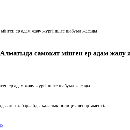
т мінген ер адам жаяу жүргіншіге шабуыл жасады
: Алматыда самокат мінген ер адам жаяу
ады, деп хабарлайды қалалық полиция департаменті.
ях