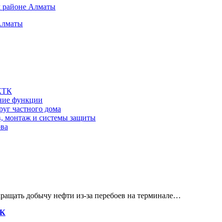
м районе Алматы
Алматы
 КТК
шние функции
руг частного дома
в, монтаж и системы защиты
ова
кращать добычу нефти из-за перебоев на терминале…
ТК