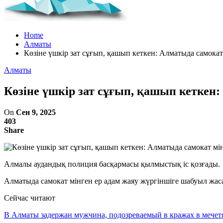
Home
Алматы
Көзіне үшкір зат сұғып, қашып кеткен: Алматыда самока
Алматы
Көзіне үшкір зат сұғып, қашып кеткен
On
Сен 9, 2025
403
Share
Алмалы аудандық полиция басқармасы қылмыстық іс қозғады.
Алматыда самокат мінген ер адам жаяу жүргіншіге шабуыл жас
Сейчас читают
В Алматы задержан мужчина, подозреваемый в кражах в мечет