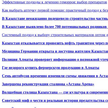
Эффективные подходы к лечению геморроя: выбор препаратов
Как выбрать аптечку первой помощи: практичный подход к бе
В Казахстане неожиданно подешевело строительство частн
В Казахстане выявлено более 700 потенциальных родников 
Системный подход к выбору строительных материалов оптом д
Казахстан отказывается провозить нефть транзитом через 
Медицина Германии открыта и доступна жителям Казахста
Полиция Алматы проверяет информацию о возможной утеч
Где недорого купить фермерскую продукцию в Алматы
Семь автобусов временно изменили схемы движения в Аста
Завершена реконструкция стадиона «Астана Арена»
Волшебная столица Казахстана — где культура и современн
Советский миф о чести и реальная история предательства с