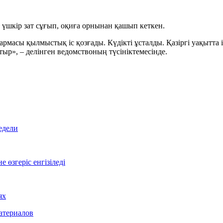
е үшкір зат сұғып, оқиға орнынан қашып кеткен.
масы қылмыстық іс қозғады. Күдікті ұсталды. Қазіргі уақытта 
тыр», – делінген ведомствоның түсініктемесінде.
едели
өзгеріс енгізіледі
ях
атериалов