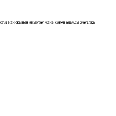
істің мән-жайын анықтау және кінәлі адамды жауапқа