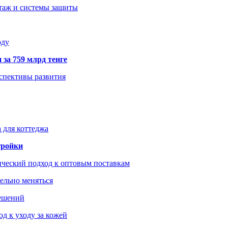
нтаж и системы защиты
оду
 за 759 млрд тенге
рспективы развития
 для коттеджа
тройки
ический подход к оптовым поставкам
тельно меняться
решений
д к уходу за кожей