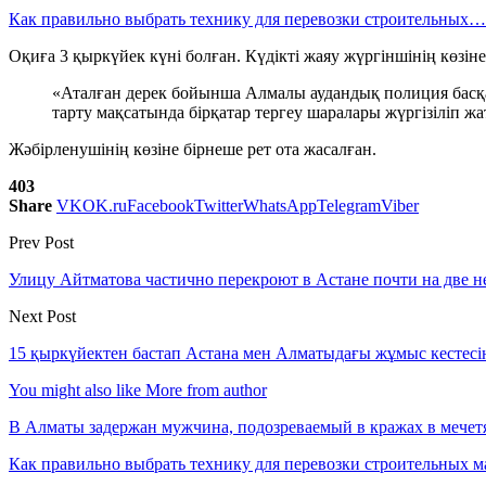
Как правильно выбрать технику для перевозки строительных…
Оқиға 3 қыркүйек күні болған. Күдікті жаяу жүргіншінің көзін
«Аталған дерек бойынша Алмалы аудандық полиция басқар
тарту мақсатында бірқатар тергеу шаралары жүргізіліп жа
Жәбірленушінің көзіне бірнеше рет ота жасалған.
403
Share
VK
OK.ru
Facebook
Twitter
WhatsApp
Telegram
Viber
Prev Post
Улицу Айтматова частично перекроют в Астане почти на две н
Next Post
15 қыркүйектен бастап Астана мен Алматыдағы жұмыс кестесіне 
You might also like
More from author
В Алматы задержан мужчина, подозреваемый в кражах в мечет
Как правильно выбрать технику для перевозки строительных м