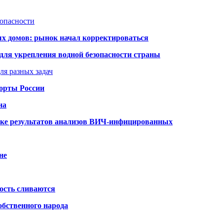
зопасности
ых домов: рынок начал корректироваться
для укрепления водной безопасности страны
ля разных задач
порты России
на
ке результатов анализов ВИЧ-инфицированных
не
ость сливаются
обственного народа