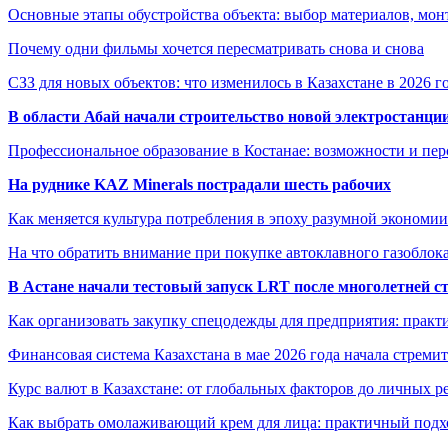
Основные этапы обустройства объекта: выбор материалов, мо
Почему одни фильмы хочется пересматривать снова и снова
СЗЗ для новых объектов: что изменилось в Казахстане в 2026 г
В области Абай начали строительство новой электростанции
Профессиональное образование в Костанае: возможности и пе
На руднике KAZ Minerals пострадали шесть рабочих
Как меняется культура потребления в эпоху разумной экономии
На что обратить внимание при покупке автоклавного газоблока
В Астане начали тестовый запуск LRT после многолетней с
Как организовать закупку спецодежды для предприятия: практ
Финансовая система Казахстана в мае 2026 года начала стреми
Курс валют в Казахстане: от глобальных факторов до личных 
Как выбрать омолаживающий крем для лица: практичный подхо