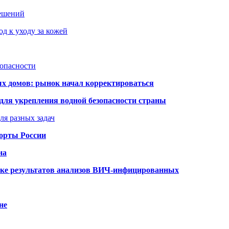
решений
д к уходу за кожей
зопасности
ых домов: рынок начал корректироваться
для укрепления водной безопасности страны
ля разных задач
порты России
на
ке результатов анализов ВИЧ-инфицированных
не