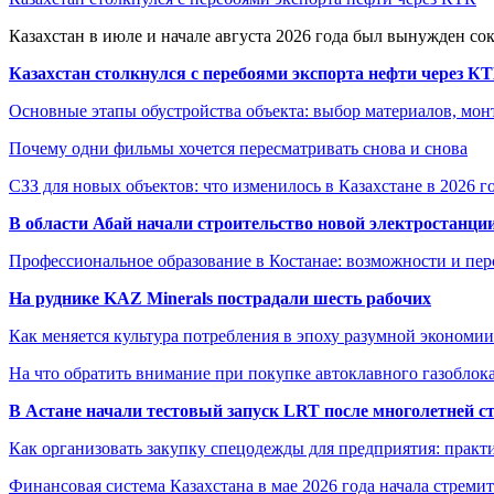
Казахстан в июле и начале августа 2026 года был вынужден со
Казахстан столкнулся с перебоями экспорта нефти через К
Основные этапы обустройства объекта: выбор материалов, мо
Почему одни фильмы хочется пересматривать снова и снова
СЗЗ для новых объектов: что изменилось в Казахстане в 2026 г
В области Абай начали строительство новой электростанции
Профессиональное образование в Костанае: возможности и пе
На руднике KAZ Minerals пострадали шесть рабочих
Как меняется культура потребления в эпоху разумной экономии
На что обратить внимание при покупке автоклавного газоблока
В Астане начали тестовый запуск LRT после многолетней с
Как организовать закупку спецодежды для предприятия: практ
Финансовая система Казахстана в мае 2026 года начала стреми