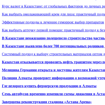
Курс валют в Казахстане: от глобальных факторов до личных 
Как выбрать омолаживающий крем для лица: практичный подхо
Эффективные подходы к лечению геморроя: выбор препаратов
Как выбрать аптечку первой помощи: практичный подход к бе
В Казахстане неожиданно подешевело строительство частн
В Казахстане выявлено более 700 потенциальных родников 
Системный подход к выбору строительных материалов оптом д
Казахстан отказывается провозить нефть транзитом через 
Медицина Германии открыта и доступна жителям Казахста
Полиция Алматы проверяет информацию о возможной утеч
Где недорого купить фермерскую продукцию в Алматы
Семь автобусов временно изменили схемы движения в Аста
Завершена реконструкция стадиона «Астана Арена»