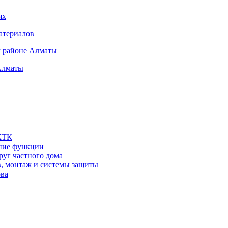
ях
атериалов
м районе Алматы
Алматы
 КТК
шние функции
руг частного дома
в, монтаж и системы защиты
ова