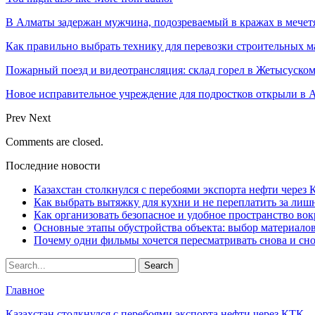
В Алматы задержан мужчина, подозреваемый в кражах в мечет
Как правильно выбрать технику для перевозки строительных м
Пожарный поезд и видеотрансляция: склад горел в Жетысуско
Новое исправительное учреждение для подростков открыли в 
Prev
Next
Comments are closed.
Последние новости
Казахстан столкнулся с перебоями экспорта нефти через
Как выбрать вытяжку для кухни и не переплатить за ли
Как организовать безопасное и удобное пространство вок
Основные этапы обустройства объекта: выбор материало
Почему одни фильмы хочется пересматривать снова и сн
Главное
Казахстан столкнулся с перебоями экспорта нефти через КТК