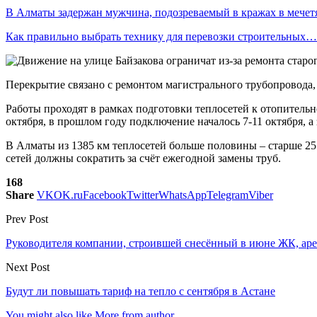
В Алматы задержан мужчина, подозреваемый в кражах в мечет
Как правильно выбрать технику для перевозки строительных…
Перекрытие связано с ремонтом магистрального трубопровода, 
Работы проходят в рамках подготовки теплосетей к отопител
октября, в прошлом году подключение началось 7-11 октября, а
В Алматы из 1385 км теплосетей больше половины – старше 25 
сетей должны сократить за счёт ежегодной замены труб.
168
Share
VK
OK.ru
Facebook
Twitter
WhatsApp
Telegram
Viber
Prev Post
Руководителя компании, строившей снесённый в июне ЖК, аре
Next Post
Будут ли повышать тариф на тепло с сентября в Астане
You might also like
More from author