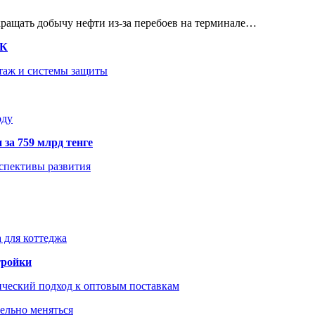
кращать добычу нефти из-за перебоев на терминале…
ТК
нтаж и системы защиты
оду
 за 759 млрд тенге
рспективы развития
 для коттеджа
тройки
ический подход к оптовым поставкам
тельно меняться