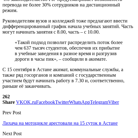
перевода не более 30% сотрудников на дистанционный
режим.
Руководителям вузов и колледжей тоже предлагают ввести
дифференцированный график начала учебных занятий. Часть
могут начинать занятия с 8.00, часть – с 10.00.
«Такой подход позволит распределить поток более
чем 637 тысяч студентов, обеспечив их прибытие
в учебные заведения в разное время и разгрузив
дороги в часы пик», – сообщили в акимате.
С 15 сентября в Астане акимат, коммунальные службы, а
также ряд госорганов и компаний с государственным
участием будут начинать работу в 7.30 и, соответственно,
раньше её заканчивать.
262
Share
VK
OK.ru
Facebook
Twitter
WhatsApp
Telegram
Viber
Prev Post
Лихача на мотоцикле арестовали на 15 суток в Астане
Next Post