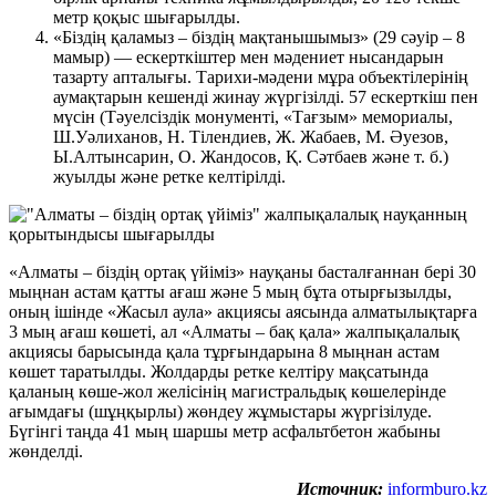
метр қоқыс шығарылды.
«Біздің қаламыз – біздің мақтанышымыз» (29 сәуір – 8
мамыр) — ескерткіштер мен мәдениет нысандарын
тазарту апталығы. Тарихи-мәдени мұра объектілерінің
аумақтарын кешенді жинау жүргізілді. 57 ескерткіш пен
мүсін (Тәуелсіздік монументі, «Тағзым» мемориалы,
Ш.Уәлиханов, Н. Тілендиев, Ж. Жабаев, М. Әуезов,
Ы.Алтынсарин, О. Жандосов, Қ. Сәтбаев және т. б.)
жуылды және ретке келтірілді.
«Алматы – біздің ортақ үйіміз» науқаны басталғаннан бері 30
мыңнан астам қатты ағаш және 5 мың бұта отырғызылды,
оның ішінде «Жасыл аула» акциясы аясында алматылықтарға
3 мың ағаш көшеті, ал «Алматы – бақ қала» жалпықалалық
акциясы барысында қала тұрғындарына 8 мыңнан астам
көшет таратылды. Жолдарды ретке келтіру мақсатында
қаланың көше-жол желісінің магистральдық көшелерінде
ағымдағы (шұңқырлы) жөндеу жұмыстары жүргізілуде.
Бүгінгі таңда 41 мың шаршы метр асфальтбетон жабыны
жөнделді.
Источник:
informburo.kz