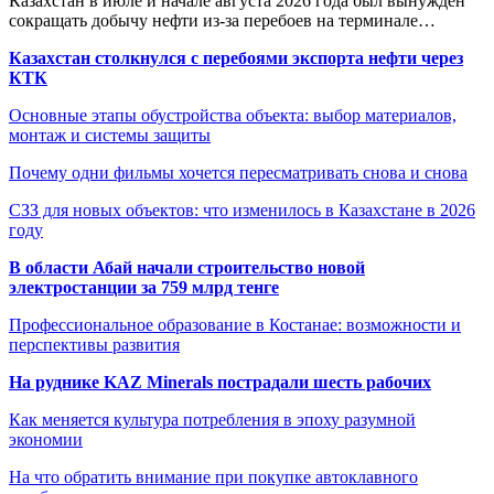
Казахстан в июле и начале августа 2026 года был вынужден
сокращать добычу нефти из-за перебоев на терминале…
Казахстан столкнулся с перебоями экспорта нефти через
КТК
Основные этапы обустройства объекта: выбор материалов,
монтаж и системы защиты
Почему одни фильмы хочется пересматривать снова и снова
СЗЗ для новых объектов: что изменилось в Казахстане в 2026
году
В области Абай начали строительство новой
электростанции за 759 млрд тенге
Профессиональное образование в Костанае: возможности и
перспективы развития
На руднике KAZ Minerals пострадали шесть рабочих
Как меняется культура потребления в эпоху разумной
экономии
На что обратить внимание при покупке автоклавного