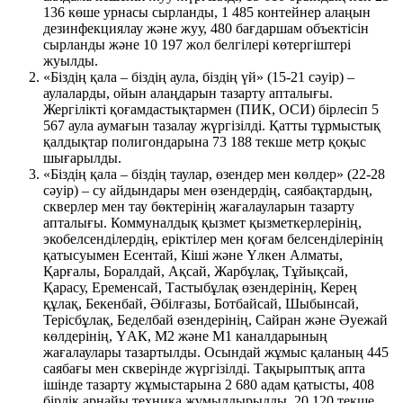
136 көше урнасы сырланды, 1 485 контейнер алаңын
дезинфекциялау және жуу, 480 бағдаршам объектісін
сырланды және 10 197 жол белгілері көтергіштері
жуылды.
«Біздің қала – біздің аула, біздің үй» (15-21 сәуір) –
аулаларды, ойын алаңдарын тазарту апталығы.
Жергілікті қоғамдастықтармен (ПИК, ОСИ) бірлесіп 5
567 аула аумағын тазалау жүргізілді. Қатты тұрмыстық
қалдықтар полигондарына 73 188 текше метр қоқыс
шығарылды.
«Біздің қала – біздің таулар, өзендер мен көлдер» (22-28
сәуір) – су айдындары мен өзендердің, саябақтардың,
скверлер мен тау бөктерінің жағалауларын тазарту
апталығы. Коммуналдық қызмет қызметкерлерінің,
экобелсенділердің, еріктілер мен қоғам белсенділерінің
қатысуымен Есентай, Кіші және Үлкен Алматы,
Қарғалы, Боралдай, Ақсай, Жарбұлақ, Тұйықсай,
Қарасу, Еременсай, Тастыбұлақ өзендерінің, Керең
құлақ, Бекенбай, Әбілғазы, Ботбайсай, Шыбынсай,
Терісбұлақ, Беделбай өзендерінің, Сайран және Әуежай
көлдерінің, ҮАК, М2 және М1 каналдарының
жағалаулары тазартылды. Осындай жұмыс қаланың 445
саябағы мен скверінде жүргізілді. Тақырыптық апта
ішінде тазарту жұмыстарына 2 680 адам қатысты, 408
бірлік арнайы техника жұмылдырылды, 20 120 текше