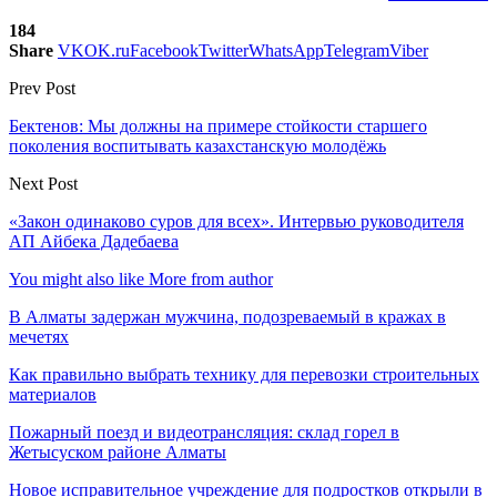
184
Share
VK
OK.ru
Facebook
Twitter
WhatsApp
Telegram
Viber
Prev Post
Бектенов: Мы должны на примере стойкости старшего
поколения воспитывать казахстанскую молодёжь
Next Post
«Закон одинаково суров для всех». Интервью руководителя
АП Айбека Дадебаева
You might also like
More from author
В Алматы задержан мужчина, подозреваемый в кражах в
мечетях
Как правильно выбрать технику для перевозки строительных
материалов
Пожарный поезд и видеотрансляция: склад горел в
Жетысуском районе Алматы
Новое исправительное учреждение для подростков открыли в