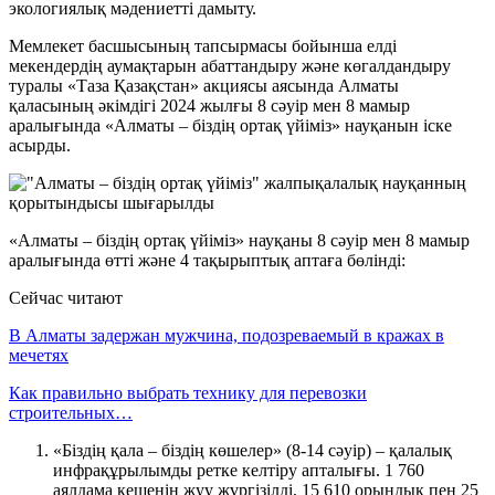
экологиялық мәдениетті дамыту.
Мемлекет басшысының тапсырмасы бойынша елді
мекендердің аумақтарын абаттандыру және көгалдандыру
туралы «Таза Қазақстан» акциясы аясында Алматы
қаласының әкімдігі 2024 жылғы 8 сәуір мен 8 мамыр
аралығында «Алматы – біздің ортақ үйіміз» науқанын іске
асырды.
«Алматы – біздің ортақ үйіміз» науқаны 8 сәуір мен 8 мамыр
аралығында өтті және 4 тақырыптық аптаға бөлінді:
Сейчас читают
В Алматы задержан мужчина, подозреваемый в кражах в
мечетях
Как правильно выбрать технику для перевозки
строительных…
«Біздің қала – біздің көшелер» (8-14 сәуір) – қалалық
инфрақұрылымды ретке келтіру апталығы. 1 760
аялдама кешенін жуу жүргізілді, 15 610 орындық пен 25