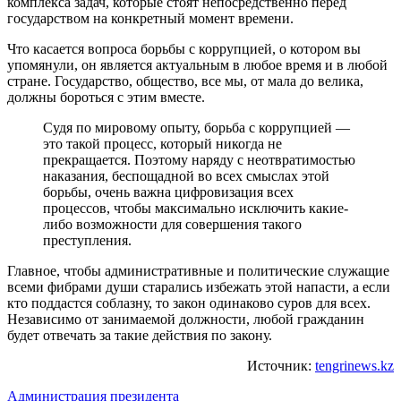
комплекса задач, которые стоят непосредственно перед
государством на конкретный момент времени.
Что касается вопроса борьбы с коррупцией, о котором вы
упомянули, он является актуальным в любое время и в любой
стране. Государство, общество, все мы, от мала до велика,
должны бороться с этим вместе.
Судя по мировому опыту, борьба с коррупцией —
это такой процесс, который никогда не
прекращается. Поэтому наряду с неотвратимостью
наказания, беспощадной во всех смыслах этой
борьбы, очень важна цифровизация всех
процессов, чтобы максимально исключить какие-
либо возможности для совершения такого
преступления.
Главное, чтобы административные и политические служащие
всеми фибрами души старались избежать этой напасти, а если
кто поддастся соблазну, то закон одинаково суров для всех.
Независимо от занимаемой должности, любой гражданин
будет отвечать за такие действия по закону.
Источник:
tengrinews.kz
Администрация президента