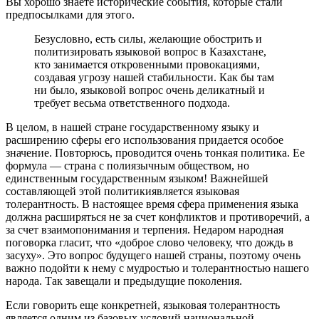
Вы хорошо знаете исторические события, которые стали
предпосылками для этого.
Безусловно, есть силы, желающие обострить и
политизировать языковой вопрос в Казахстане,
кто занимается откровенными провокациями,
создавая угрозу нашей стабильности. Как бы там
ни было, языковой вопрос очень деликатный и
требует весьма ответственного подхода.
В целом, в нашей стране государственному языку и
расширению сферы его использования придается особое
значение. Повторюсь, проводится очень тонкая политика. Ее
формула — страна с полиязычным обществом, но
единственным государственным языком! Важнейшей
составляющей этой политикиявляется языковая
толерантность. В настоящее время сфера применения языка
должна расширяться не за счет конфликтов и противоречий, а
за счет взаимопонимания и терпения. Недаром народная
поговорка гласит, что «доброе слово человеку, что дождь в
засуху». Это вопрос будущего нашей страны, поэтому очень
важно подойти к нему с мудростью и толерантностью нашего
народа. Так завещали и предыдущие поколения.
Если говорить еще конкретней, языковая толерантность
является одним из базовых условий национальной