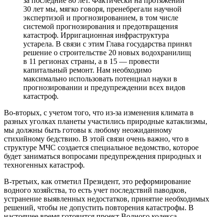
за последние 80 лет. Фактически на протяжении
30 лет мы, мягко говоря, пренебрегали научной
экспертизой и прогнозированием, в том числе
системой прогнозирования и предотвращения
катастроф. Ирригационная инфраструктура
устарела. В связи с этим Глава государства принял
решение о строительстве 20 новых водохранилищ
в 11 регионах страны, а в 15 — провести
капитальный ремонт. Нам необходимо
максимально использовать потенциал науки в
прогнозировании и предупреждении всех видов
катастроф.
Во-вторых, с учетом того, что из-за изменения климата в
разных уголках планеты участились природные катаклизмы,
мы должны быть готовы к любому неожиданному
стихийному бедствию. В этой связи очень важно, что в
структуре МЧС создается специальное ведомство, которое
будет заниматься вопросами предупреждения природных и
техногенных катастроф.
В-третьих, как отметил Президент, это реформирование
водного хозяйства, то есть учет последствий паводков,
устранение выявленных недостатков, принятие необходимых
решений, чтобы не допустить повторения катастрофы. В
настоящее время готовится проект Водного кодекса,