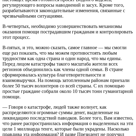
регулирующего вопросы наводнений и засух. Кроме того,
разрабатываются законодательные изменения, связанные с
чрезвычайными ситуациями.
В-четвертых, необходимо усовершенствовать механизмы
оказания помощи пострадавшим гражданам и контролировать
этот процесс.
В-пятых, и это, можно сказать, самое главное — мы смогли
еще раз показать, что мы можем противостоять любым
трудностям как одна страна и один народ, что мы едины.
Перед лицом катастрофы такого масштаба жители всех
регионов объединились как члены одной семьи. В стране
сформировалась культура благотворительности и
взаимовыручки. На помощь затопленным районам приехали
более 50 тысяч волонтеров со всей страны. С их помощью
простые граждане собрали около 10 тысяч тонн гуманитарной
помощи.
— Говоря о катастрофе, людей также волнует, как
распределяются огромные суммы денег, выделенные на
ликвидацию последствий паводков. Более того, Вам известно,
что ранее распространилась информация о выделенных на эти
цели 1 миллиарда тенге, которые были украдены. Насколько
правдива эта информация? И разве Президент не поручил