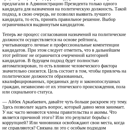
предлагали в Администрацию Президента только одного
кандидата для назначения на политическую должность. Такой
подход, в свою очередь, не позволял выявить лучшего
кандидата, то есть, принять правильное решение. Выбор
ограничивался выдвинутым кандидатом.
Теперь же процесс согласования назначений на политические
должности осуществляется на основе рейтинга,
учитывающего личные и профессиональные компетенции
кандидатов. При этом следует отметить, что в дальнейшем
этот рейтинг не ограничится очерченной категорией
кандидатов. В будущем подход будет полностью
автоматизирован, то есть влияние человеческого фактора
значительно снизится. Цель состоит в том, чтобы привлечь на
политические должности образованных,
квалифицированных, преданных делу и законопослушных
граждан, независимо от их этнического происхождения, пола
или социального статуса.
— Айбек Аркабаевич, давайте чуть больше раскроем эту тему.
Здесь позвольте задать вопрос, который давно меня занимает.
У нас часто меняются члены правительства и акимы. Что
является причиной этого? Или это результат борьбы с
коррупцией? Или чиновники освобождают свои места, когда
не справляются? Связана ли это с особым подходом