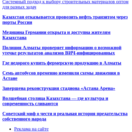
Системный подход к выбору строительных материалов оптом
для разных задач
Казахстан отказывается провозить нефть транзитом через
порты России
Медицина Германии открыта и доступна жителям
Казахстана
Полиция Алматы проверяет информацию о возможной
утечке результатов анализов ВИЧ-инфицированных
Где недорого купить фермерскую продукцию в Алматы
Семь автобусов временно изменили схемы движения в
Астане
Завершена реконструкция стадиона «Астана Арена»
Волшебная столица Казахстана — где культура и
современность сливаются
Советский миф о чести и реальная история предательства
собственного народа
Реклама на сайте