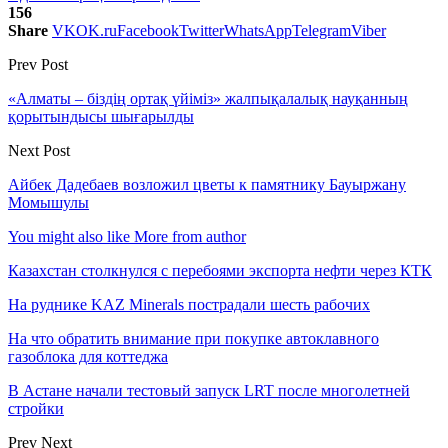
156
Share
VK
OK.ru
Facebook
Twitter
WhatsApp
Telegram
Viber
Prev Post
«Алматы – біздің ортақ үйіміз» жалпықалалық науқанның
қорытындысы шығарылды
Next Post
Айбек Дадебаев возложил цветы к памятнику Бауыржану
Момышулы
You might also like
More from author
Казахстан столкнулся с перебоями экспорта нефти через КТК
На руднике KAZ Minerals пострадали шесть рабочих
На что обратить внимание при покупке автоклавного
газоблока для коттеджа
В Астане начали тестовый запуск LRT после многолетней
стройки
Prev
Next