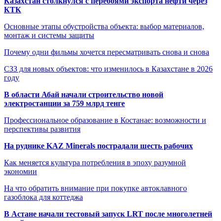
Казахстан столкнулся с перебоями экспорта нефти через
КТК
Основные этапы обустройства объекта: выбор материалов,
монтаж и системы защиты
Почему одни фильмы хочется пересматривать снова и снова
СЗЗ для новых объектов: что изменилось в Казахстане в 2026
году
В области Абай начали строительство новой
электростанции за 759 млрд тенге
Профессиональное образование в Костанае: возможности и
перспективы развития
На руднике KAZ Minerals пострадали шесть рабочих
Как меняется культура потребления в эпоху разумной
экономии
На что обратить внимание при покупке автоклавного
газоблока для коттеджа
В Астане начали тестовый запуск LRT после многолетней