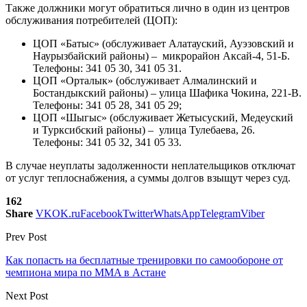
Также должники могут обратиться лично в один из центров
обслуживания потребителей (ЦОП):
ЦОП «Батыс» (обслуживает Алатауский, Ауэзовский и
Наурызбайский районы) – микрорайон Аксай-4, 51-Б.
Телефоны: 341 05 30, 341 05 31.
ЦОП «Орталык» (обслуживает Алмалинский и
Бостандыкский районы) – улица Шафика Чокина, 221-В.
Телефоны: 341 05 28, 341 05 29;
ЦОП «Шыгыс» (обслуживает Жетысуский, Медеуский
и Турксибский районы) – улица Тулебаева, 26.
Телефоны: 341 05 32, 341 05 33.
В случае неуплаты задолженности неплательщиков отключат
от услуг теплоснабжения, а суммы долгов взыщут через суд.
162
Share
VK
OK.ru
Facebook
Twitter
WhatsApp
Telegram
Viber
Prev Post
Как попасть на бесплатные тренировки по самообороне от
чемпиона мира по MMA в Астане
Next Post