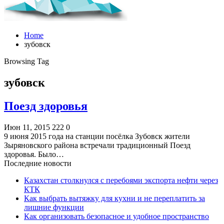
Home
зубовск
Browsing Tag
зубовск
Поезд здоровья
Июн 11, 2015
222
0
9 июня 2015 года на станции посёлка Зубовск жители
Зыряновского района встречали традиционный Поезд
здоровья. Было…
Последние новости
Казахстан столкнулся с перебоями экспорта нефти через
КТК
Как выбрать вытяжку для кухни и не переплатить за
лишние функции
Как организовать безопасное и удобное пространство