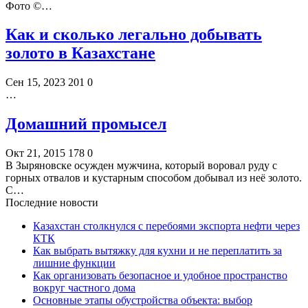
Фото ©️…
Как и сколько легально добывать
золото в Казахстане
Сен 15, 2023
201
0
…
Домашний промысел
Окт 21, 2015
178
0
В Зыряновске осужден мужчина, который воровал руду с
горных отвалов и кустарным способом добывал из неё золото.
С…
Последние новости
Казахстан столкнулся с перебоями экспорта нефти через
КТК
Как выбрать вытяжку для кухни и не переплатить за
лишние функции
Как организовать безопасное и удобное пространство
вокруг частного дома
Основные этапы обустройства объекта: выбор