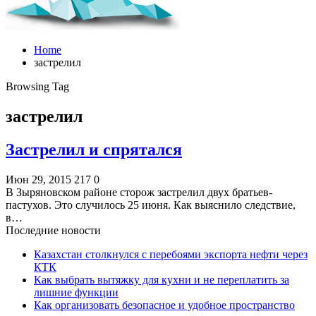
Home
застрелил
Browsing Tag
застрелил
Застрелил и спрятался
Июн 29, 2015
217
0
В Зыряновском районе сторож застрелил двух братьев-
пастухов. Это случилось 25 июня. Как выяснило следствие,
в…
Последние новости
Казахстан столкнулся с перебоями экспорта нефти через
КТК
Как выбрать вытяжку для кухни и не переплатить за
лишние функции
Как организовать безопасное и удобное пространство