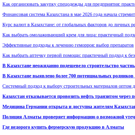
Как организовать закупку спецодежды для предприятия: практ
Финансовая система Казахстана в мае 2026 года начала стреми
Курс валют в Казахстане: от глобальных факторов до личных 
Как выбрать омолаживающий крем для лица: практичный подхо
Эффективные подходы к лечению геморроя: выбор препаратов
Как выбрать аптечку первой помощи: практичный подход к бе
В Казахстане неожиданно подешевело строительство частн
В Казахстане выявлено более 700 потенциальных родников 
Системный подход к выбору строительных материалов оптом д
Казахстан отказывается провозить нефть транзитом через 
Медицина Германии открыта и доступна жителям Казахста
Полиция Алматы проверяет информацию о возможной утеч
Где недорого купить фермерскую продукцию в Алматы