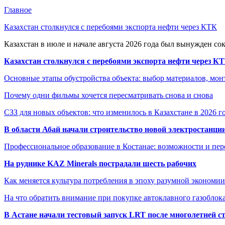
Главное
Казахстан столкнулся с перебоями экспорта нефти через КТК
Казахстан в июле и начале августа 2026 года был вынужден со
Казахстан столкнулся с перебоями экспорта нефти через К
Основные этапы обустройства объекта: выбор материалов, мо
Почему одни фильмы хочется пересматривать снова и снова
СЗЗ для новых объектов: что изменилось в Казахстане в 2026 г
В области Абай начали строительство новой электростанции
Профессиональное образование в Костанае: возможности и пе
На руднике KAZ Minerals пострадали шесть рабочих
Как меняется культура потребления в эпоху разумной экономии
На что обратить внимание при покупке автоклавного газоблока
В Астане начали тестовый запуск LRT после многолетней с