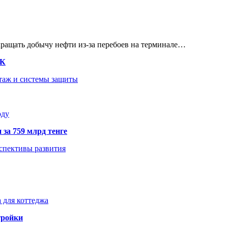
кращать добычу нефти из-за перебоев на терминале…
ТК
нтаж и системы защиты
оду
 за 759 млрд тенге
рспективы развития
 для коттеджа
тройки