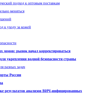
ический подход к оптовым поставкам
тельно меняться
решений
д к уходу за кожей
зопасности
ых домов: рынок начал корректироваться
для укрепления водной безопасности страны
ля разных задач
порты России
на
ке результатов анализов ВИЧ-инфицированных