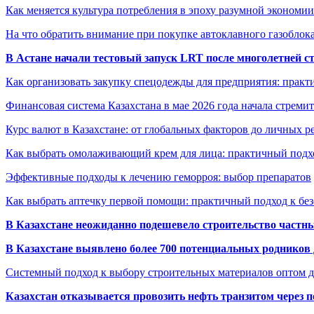
Как меняется культура потребления в эпоху разумной экономии
На что обратить внимание при покупке автоклавного газоблока
В Астане начали тестовый запуск LRT после многолетней с
Как организовать закупку спецодежды для предприятия: практ
Финансовая система Казахстана в мае 2026 года начала стреми
Курс валют в Казахстане: от глобальных факторов до личных 
Как выбрать омолаживающий крем для лица: практичный подхо
Эффективные подходы к лечению геморроя: выбор препаратов
Как выбрать аптечку первой помощи: практичный подход к бе
В Казахстане неожиданно подешевело строительство частн
В Казахстане выявлено более 700 потенциальных родников 
Системный подход к выбору строительных материалов оптом д
Казахстан отказывается провозить нефть транзитом через 