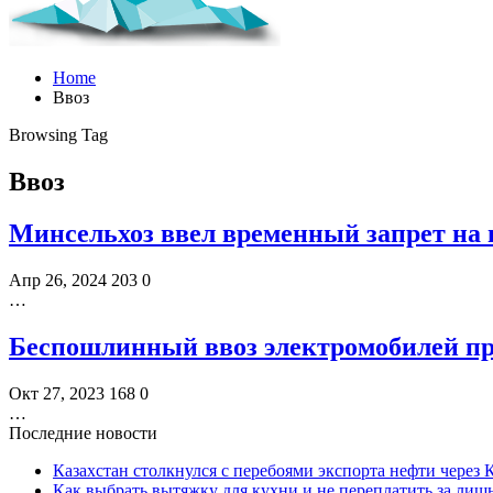
Home
Ввоз
Browsing Tag
Ввоз
Минсельхоз ввел временный запрет на 
Апр 26, 2024
203
0
…
Беспошлинный ввоз электромобилей пр
Окт 27, 2023
168
0
…
Последние новости
Казахстан столкнулся с перебоями экспорта нефти через
Как выбрать вытяжку для кухни и не переплатить за ли