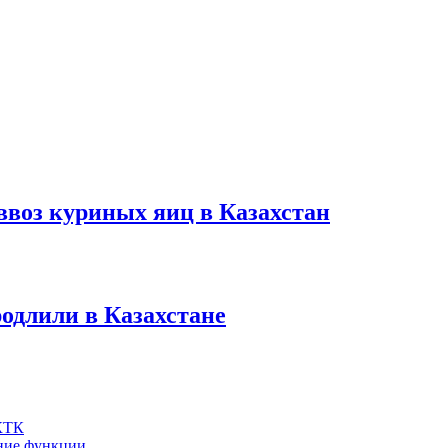
ввоз куриных яиц в Казахстан
одлили в Казахстане
 КТК
шние функции