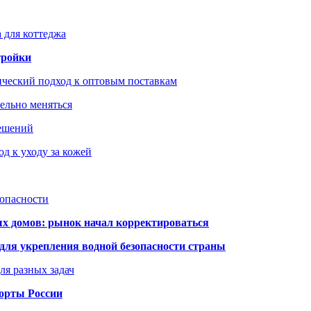
 для коттеджа
тройки
ический подход к оптовым поставкам
тельно меняться
решений
д к уходу за кожей
зопасности
ых домов: рынок начал корректироваться
для укрепления водной безопасности страны
ля разных задач
порты России