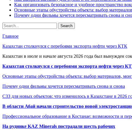
Как организовать безопасное и удобное пространство вок
Основные этапы обустройства объекта: выбор материало
Почему одни фильмы хочется пересматривать снова и сн
Главное
Казахстан столкнулся с перебоями экспорта нефти через КТК
Казахстан в июле и начале августа 2026 года был вынужден со
Казахстан столкнулся с перебоями экспорта нефти через К
Основные этапы обустройства объекта: выбор материалов, мо
Почему одни фильмы хочется пересматривать снова и снова
СЗЗ для новых объектов: что изменилось в Казахстане в 2026 г
В области Абай начали строительство новой электростанции
Профессиональное образование в Костанае: возможности и пе
На руднике KAZ Minerals пострадали шесть рабочих