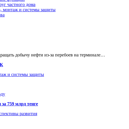
руг частного дома
в, монтаж и системы защиты
ова
кращать добычу нефти из-за перебоев на терминале…
ТК
нтаж и системы защиты
оду
 за 759 млрд тенге
рспективы развития