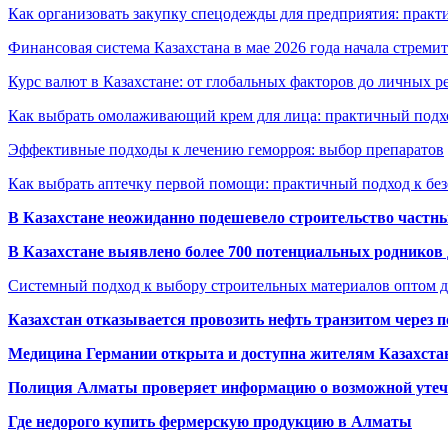
Как организовать закупку спецодежды для предприятия: практ
Финансовая система Казахстана в мае 2026 года начала стреми
Курс валют в Казахстане: от глобальных факторов до личных 
Как выбрать омолаживающий крем для лица: практичный подхо
Эффективные подходы к лечению геморроя: выбор препаратов
Как выбрать аптечку первой помощи: практичный подход к бе
В Казахстане неожиданно подешевело строительство частн
В Казахстане выявлено более 700 потенциальных родников 
Системный подход к выбору строительных материалов оптом д
Казахстан отказывается провозить нефть транзитом через 
Медицина Германии открыта и доступна жителям Казахста
Полиция Алматы проверяет информацию о возможной утеч
Где недорого купить фермерскую продукцию в Алматы