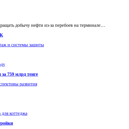
кращать добычу нефти из-за перебоев на терминале…
ТК
нтаж и системы защиты
оду
 за 759 млрд тенге
рспективы развития
 для коттеджа
тройки