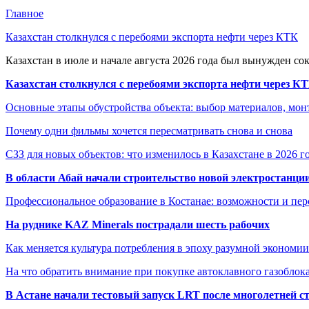
Главное
Казахстан столкнулся с перебоями экспорта нефти через КТК
Казахстан в июле и начале августа 2026 года был вынужден со
Казахстан столкнулся с перебоями экспорта нефти через К
Основные этапы обустройства объекта: выбор материалов, мо
Почему одни фильмы хочется пересматривать снова и снова
СЗЗ для новых объектов: что изменилось в Казахстане в 2026 г
В области Абай начали строительство новой электростанции
Профессиональное образование в Костанае: возможности и пе
На руднике KAZ Minerals пострадали шесть рабочих
Как меняется культура потребления в эпоху разумной экономии
На что обратить внимание при покупке автоклавного газоблока
В Астане начали тестовый запуск LRT после многолетней с