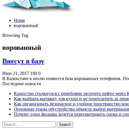
Home
ворованный
Browsing Tag
ворованный
Внесут в базу
Июн 21, 2017
180
0
В Казахстане к июлю появится база ворованных телефонов. П
Последние новости
Казахстан столкнулся с перебоями экспорта нефти через
Как выбрать вытяжку для кухни и не переплатить за ли
Как организовать безопасное и удобное пространство вок
Основные этапы обустройства объекта: выбор материало
Почему одни фильмы хочется пересматривать снова и сн