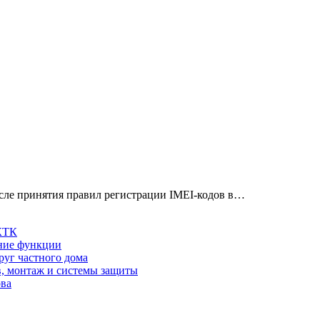
осле принятия правил регистрации IMEI-кодов в…
 КТК
шние функции
руг частного дома
в, монтаж и системы защиты
ова