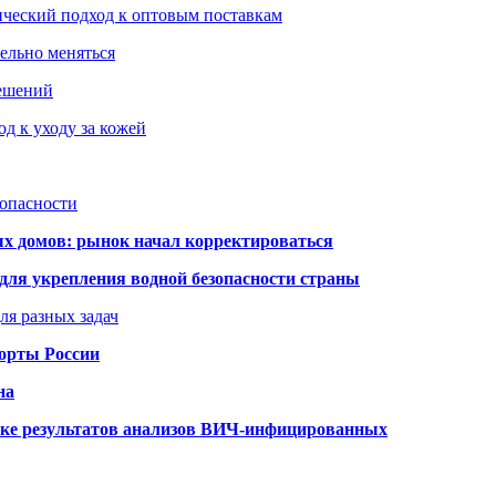
ический подход к оптовым поставкам
тельно меняться
решений
д к уходу за кожей
зопасности
ых домов: рынок начал корректироваться
для укрепления водной безопасности страны
ля разных задач
порты России
на
ке результатов анализов ВИЧ-инфицированных