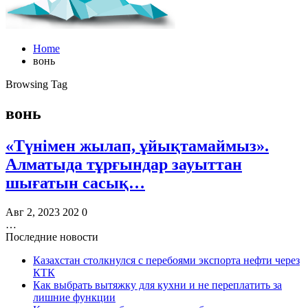
Home
вонь
Browsing Tag
вонь
«Түнімен жылап, ұйықтамаймыз».
Алматыда тұрғындар зауыттан
шығатын сасық…
Авг 2, 2023
202
0
…
Последние новости
Казахстан столкнулся с перебоями экспорта нефти через
КТК
Как выбрать вытяжку для кухни и не переплатить за
лишние функции