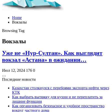
Home
Вокзалы
Browsing Tag
Вокзалы
Уже не «Нур-Султан». Как выглядит
вокзал «Астана» в ожидании…
Июл 12, 2024
176
0
…
Последние новости
Казахстан столкнулся с перебоями экспорта нефти через
КТК
Как выбрать вытяжку для кухни и не переплатить за
лишние функции
Как организовать безопасное и удобное пространство
вокруг частного дома