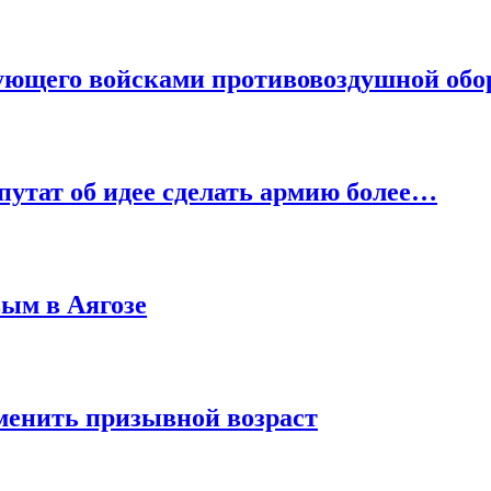
дующего войсками противовоздушной об
путат об идее сделать армию более…
ым в Аягозе
менить призывной возраст