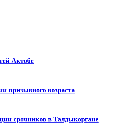
тей Актобе
ии призывного возраста
ации срочников в Талдыкоргане