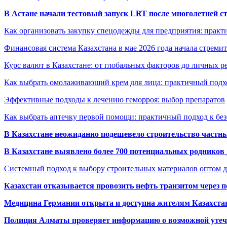
В Астане начали тестовый запуск LRT после многолетней с
Как организовать закупку спецодежды для предприятия: практ
Финансовая система Казахстана в мае 2026 года начала стреми
Курс валют в Казахстане: от глобальных факторов до личных 
Как выбрать омолаживающий крем для лица: практичный подхо
Эффективные подходы к лечению геморроя: выбор препаратов
Как выбрать аптечку первой помощи: практичный подход к бе
В Казахстане неожиданно подешевело строительство частн
В Казахстане выявлено более 700 потенциальных родников 
Системный подход к выбору строительных материалов оптом д
Казахстан отказывается провозить нефть транзитом через 
Медицина Германии открыта и доступна жителям Казахста
Полиция Алматы проверяет информацию о возможной утеч