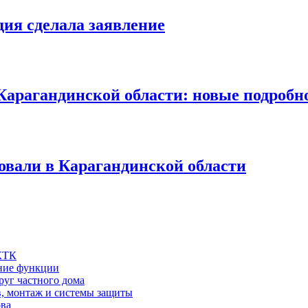
дия сделала заявление
Карагандинской области: новые подробн
овали в Карагандинской области
 КТК
шние функции
руг частного дома
в, монтаж и системы защиты
ова