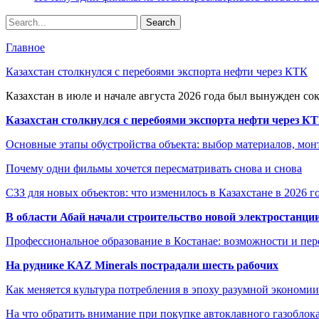
Главное
Казахстан столкнулся с перебоями экспорта нефти через КТК
Казахстан в июле и начале августа 2026 года был вынужден со
Казахстан столкнулся с перебоями экспорта нефти через К
Основные этапы обустройства объекта: выбор материалов, мо
Почему одни фильмы хочется пересматривать снова и снова
СЗЗ для новых объектов: что изменилось в Казахстане в 2026 г
В области Абай начали строительство новой электростанции
Профессиональное образование в Костанае: возможности и пе
На руднике KAZ Minerals пострадали шесть рабочих
Как меняется культура потребления в эпоху разумной экономии
На что обратить внимание при покупке автоклавного газоблока