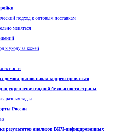
тройки
ический подход к оптовым поставкам
тельно меняться
решений
д к уходу за кожей
зопасности
ых домов: рынок начал корректироваться
для укрепления водной безопасности страны
ля разных задач
порты России
на
ке результатов анализов ВИЧ-инфицированных