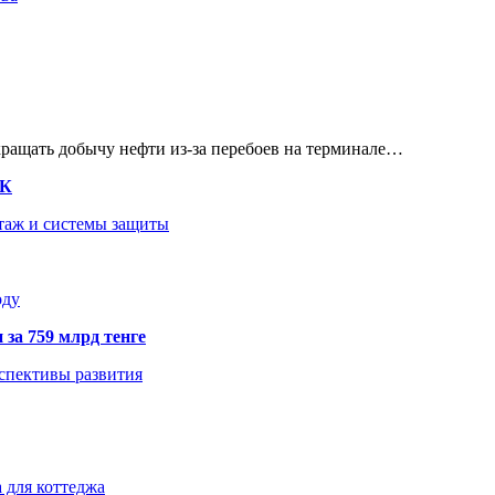
кращать добычу нефти из-за перебоев на терминале…
ТК
нтаж и системы защиты
оду
 за 759 млрд тенге
рспективы развития
 для коттеджа