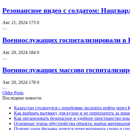
Резонансное видео с солдатом: Нацгвар
Авг 21, 2024
173
0
…
Военнослужащих госпитализировали в 
Авг 20, 2024
184
0
…
Военнослужащих массово госпитализир
Авг 20, 2024
178
0
…
Older Posts
Последние новости
Казахстан столкнулся с перебоями экспорта нефти через
Как выбрать вытяжку для кухни и не переплатить за ли
Как организовать безопасное и удобное пространство вок
Основные этапы обустройства объекта: выбор материало
Почему одни фильмы хочется пересматривать снова и сн