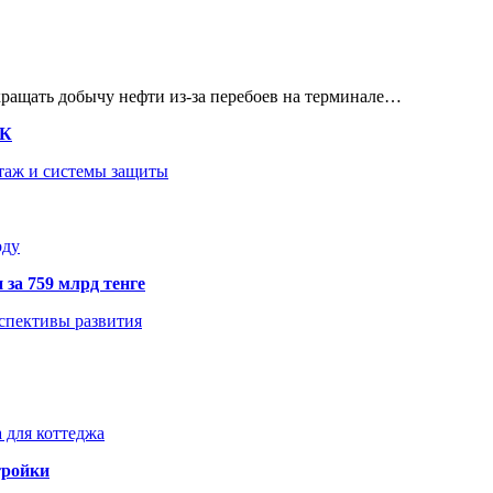
кращать добычу нефти из-за перебоев на терминале…
ТК
нтаж и системы защиты
оду
 за 759 млрд тенге
рспективы развития
 для коттеджа
тройки