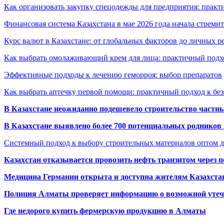
Как организовать закупку спецодежды для предприятия: практ
Финансовая система Казахстана в мае 2026 года начала стреми
Курс валют в Казахстане: от глобальных факторов до личных 
Как выбрать омолаживающий крем для лица: практичный подхо
Эффективные подходы к лечению геморроя: выбор препаратов
Как выбрать аптечку первой помощи: практичный подход к бе
В Казахстане неожиданно подешевело строительство частн
В Казахстане выявлено более 700 потенциальных родников 
Системный подход к выбору строительных материалов оптом д
Казахстан отказывается провозить нефть транзитом через 
Медицина Германии открыта и доступна жителям Казахста
Полиция Алматы проверяет информацию о возможной утеч
Где недорого купить фермерскую продукцию в Алматы