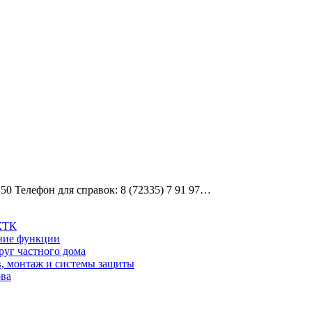
0 Телефон для справок: 8 (72335) 7 91 97…
 КТК
шние функции
руг частного дома
в, монтаж и системы защиты
ова