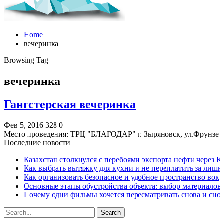
Home
вечеринка
Browsing Tag
вечеринка
Гангстерская вечеринка
Фев 5, 2016
328
0
Место проведения: ТРЦ "БЛАГОДАР" г. Зыряновск, ул.Фрунзе 5
Последние новости
Казахстан столкнулся с перебоями экспорта нефти через
Как выбрать вытяжку для кухни и не переплатить за ли
Как организовать безопасное и удобное пространство вок
Основные этапы обустройства объекта: выбор материало
Почему одни фильмы хочется пересматривать снова и сн