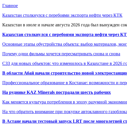
Главное
Казахстан столкнулся с перебоями экспорта нефти через КТК
Казахстан в июле и начале августа 2026 года был вынужден со
Казахстан столкнулся с перебоями экспорта нефти через К
Основные этапы обустройства объекта: выбор материалов, мо
Почему одни фильмы хочется пересматривать снова и снова
СЗЗ для новых объектов: что изменилось в Казахстане в 2026 г
В области Абай начали строительство новой электростанции
Профессиональное образование в Костанае: возможности и пе
На руднике KAZ Minerals пострадали шесть рабочих
Как меняется культура потребления в эпоху разумной экономии
На что обратить внимание при покупке автоклавного газоблока
В Астане начали тестовый запуск LRT после многолетней с