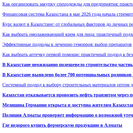
Как организовать закупку спецодежды для предприятия: практ
Финансовая система Казахстана в мае 2026 года начала стреми
Курс валют в Казахстане: от глобальных факторов до личных 
Как выбрать омолаживающий крем для лица: практичный подхо
Эффективные подходы к лечению геморроя: выбор препаратов
Как выбрать аптечку первой помощи: практичный подход к бе
В Казахстане неожиданно подешевело строительство частн
В Казахстане выявлено более 700 потенциальных родников 
Системный подход к выбору строительных материалов оптом д
Казахстан отказывается провозить нефть транзитом через 
Медицина Германии открыта и доступна жителям Казахста
Полиция Алматы проверяет информацию о возможной утеч
Где недорого купить фермерскую продукцию в Алматы