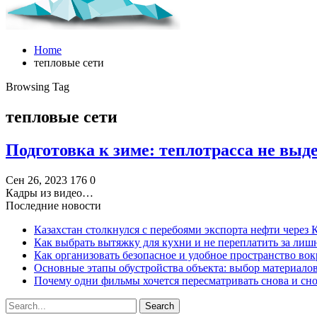
Home
тепловые сети
Browsing Tag
тепловые сети
Подготовка к зиме: теплотрасса не вы
Сен 26, 2023
176
0
Кадры из видео…
Последние новости
Казахстан столкнулся с перебоями экспорта нефти через
Как выбрать вытяжку для кухни и не переплатить за ли
Как организовать безопасное и удобное пространство вок
Основные этапы обустройства объекта: выбор материало
Почему одни фильмы хочется пересматривать снова и сн