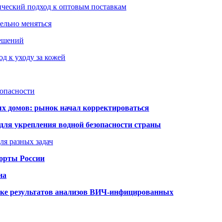
ический подход к оптовым поставкам
тельно меняться
решений
д к уходу за кожей
зопасности
ых домов: рынок начал корректироваться
для укрепления водной безопасности страны
ля разных задач
порты России
на
ке результатов анализов ВИЧ-инфицированных