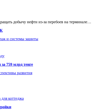
кращать добычу нефти из-за перебоев на терминале…
ТК
нтаж и системы защиты
оду
 за 759 млрд тенге
рспективы развития
 для коттеджа
тройки