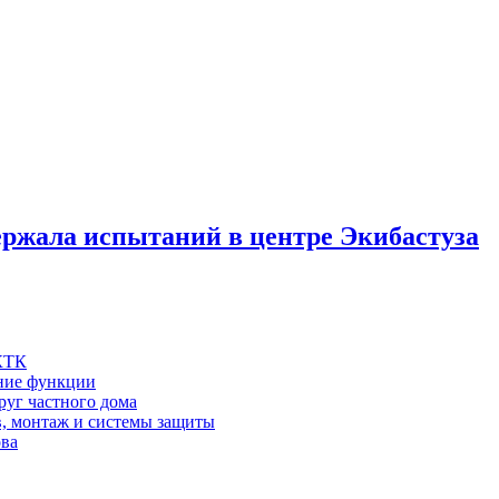
держала испытаний в центре Экибастуза
 КТК
шние функции
руг частного дома
в, монтаж и системы защиты
ова