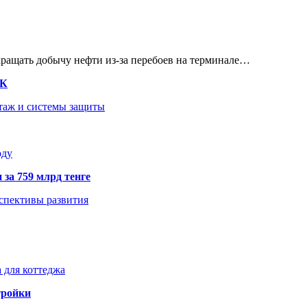
кращать добычу нефти из-за перебоев на терминале…
ТК
нтаж и системы защиты
оду
 за 759 млрд тенге
рспективы развития
 для коттеджа
тройки