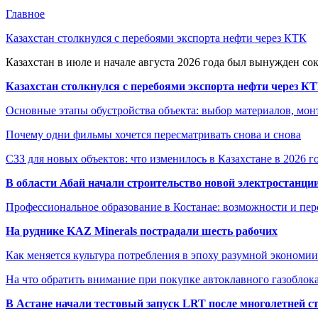
Главное
Казахстан столкнулся с перебоями экспорта нефти через КТК
Казахстан в июле и начале августа 2026 года был вынужден со
Казахстан столкнулся с перебоями экспорта нефти через К
Основные этапы обустройства объекта: выбор материалов, мо
Почему одни фильмы хочется пересматривать снова и снова
СЗЗ для новых объектов: что изменилось в Казахстане в 2026 г
В области Абай начали строительство новой электростанции
Профессиональное образование в Костанае: возможности и пе
На руднике KAZ Minerals пострадали шесть рабочих
Как меняется культура потребления в эпоху разумной экономии
На что обратить внимание при покупке автоклавного газоблока
В Астане начали тестовый запуск LRT после многолетней с