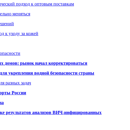
ический подход к оптовым поставкам
тельно меняться
решений
д к уходу за кожей
зопасности
ых домов: рынок начал корректироваться
для укрепления водной безопасности страны
ля разных задач
порты России
на
ке результатов анализов ВИЧ-инфицированных