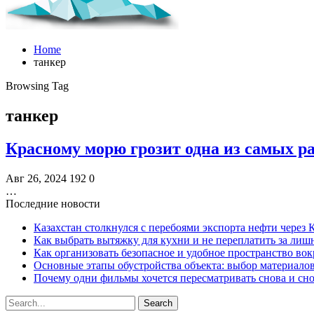
Home
танкер
Browsing Tag
танкер
Красному морю грозит одна из самых 
Авг 26, 2024
192
0
…
Последние новости
Казахстан столкнулся с перебоями экспорта нефти через
Как выбрать вытяжку для кухни и не переплатить за ли
Как организовать безопасное и удобное пространство вок
Основные этапы обустройства объекта: выбор материало
Почему одни фильмы хочется пересматривать снова и сн