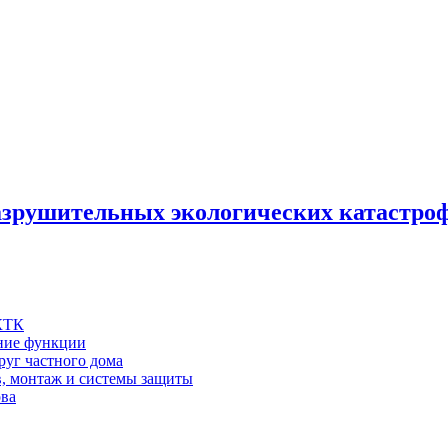
разрушительных экологических катастр
 КТК
шние функции
руг частного дома
в, монтаж и системы защиты
ова