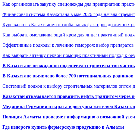
Как организовать закупку спецодежды для предприятия: практ
Финансовая система Казахстана в мае 2026 года начала стреми
Курс валют в Казахстане: от глобальных факторов до личных 
Как выбрать омолаживающий крем для лица: практичный подхо
Эффективные подходы к лечению геморроя: выбор препаратов
Как выбрать аптечку первой помощи: практичный подход к бе
В Казахстане неожиданно подешевело строительство частн
В Казахстане выявлено более 700 потенциальных родников 
Системный подход к выбору строительных материалов оптом д
Казахстан отказывается провозить нефть транзитом через 
Медицина Германии открыта и доступна жителям Казахста
Полиция Алматы проверяет информацию о возможной утеч
Где недорого купить фермерскую продукцию в Алматы