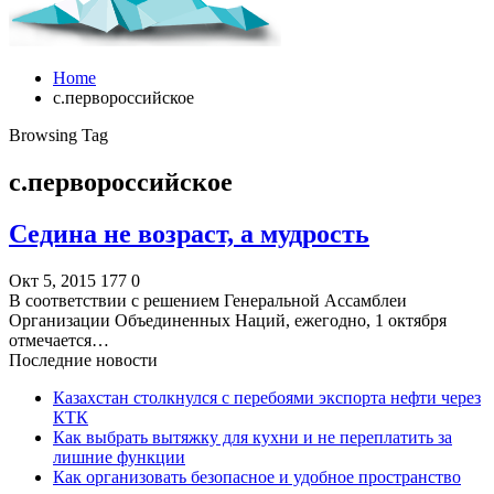
Home
с.первороссийское
Browsing Tag
с.первороссийское
Седина не возраст, а мудрость
Окт 5, 2015
177
0
В соответствии с решением Генеральной Ассамблеи
Организации Объединенных Наций, ежегодно, 1 октября
отмечается…
Последние новости
Казахстан столкнулся с перебоями экспорта нефти через
КТК
Как выбрать вытяжку для кухни и не переплатить за
лишние функции
Как организовать безопасное и удобное пространство