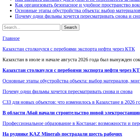
Как организовать безопасное и удобное пространство вок
Основные этапы обустройства объекта: выбор материало
Почему одни фильмы хочется пересматривать снова и сн
Главное
Казахстан столкнулся с перебоями экспорта нефти через КТК
Казахстан в июле и начале августа 2026 года был вынужден со
Казахстан столкнулся с перебоями экспорта нефти через К
Основные этапы обустройства объекта: выбор материалов, мо
Почему одни фильмы хочется пересматривать снова и снова
СЗЗ для новых объектов: что изменилось в Казахстане в 2026 г
В области Абай начали строительство новой электростанции
Профессиональное образование в Костанае: возможности и пе
На руднике KAZ Minerals пострадали шесть рабочих