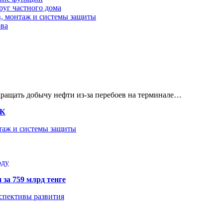
руг частного дома
в, монтаж и системы защиты
ова
кращать добычу нефти из-за перебоев на терминале…
ТК
нтаж и системы защиты
оду
 за 759 млрд тенге
рспективы развития