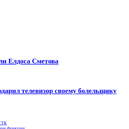
али Елдоса Сметова
дарил телевизор своему болельщику
 КТК
шние функции