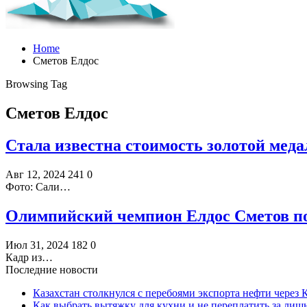
Home
Сметов Елдос
Browsing Tag
Сметов Елдос
Стала известна стоимость золотой мед
Авг 12, 2024
241
0
Фото: Сали…
Олимпийский чемпион Елдос Сметов по
Июл 31, 2024
182
0
Кадр из…
Последние новости
Казахстан столкнулся с перебоями экспорта нефти через
Как выбрать вытяжку для кухни и не переплатить за ли