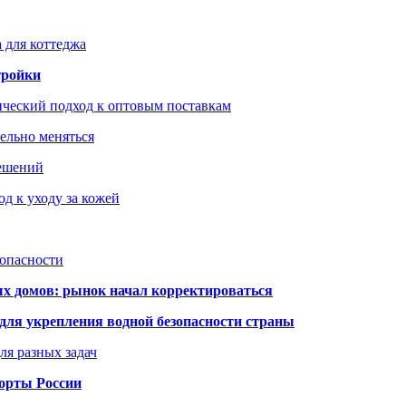
 для коттеджа
тройки
ический подход к оптовым поставкам
тельно меняться
решений
д к уходу за кожей
зопасности
ых домов: рынок начал корректироваться
для укрепления водной безопасности страны
ля разных задач
порты России