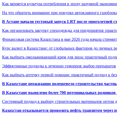
Как меняется культура потребления в эпоху разумной экономии
На что обратить внимание при покупке автоклавного газоблока
В Астане начали тестовый запуск LRT после многолетней с
Как организовать закупку спецодежды для предприятия: практ
Финансовая система Казахстана в мае 2026 года начала стреми
Курс валют в Казахстане: от глобальных факторов до личных 
Как выбрать омолаживающий крем для лица: практичный подхо
Эффективные подходы к лечению геморроя: выбор препаратов
Как выбрать аптечку первой помощи: практичный подход к бе
В Казахстане неожиданно подешевело строительство частн
В Казахстане выявлено более 700 потенциальных родников 
Системный подход к выбору строительных материалов оптом д
Казахстан отказывается провозить нефть транзитом через 