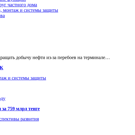
руг частного дома
в, монтаж и системы защиты
ова
кращать добычу нефти из-за перебоев на терминале…
ТК
нтаж и системы защиты
оду
 за 759 млрд тенге
рспективы развития