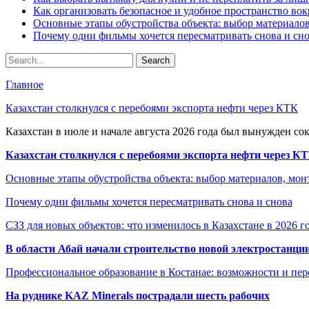
Как организовать безопасное и удобное пространство вок
Основные этапы обустройства объекта: выбор материало
Почему одни фильмы хочется пересматривать снова и сн
Главное
Казахстан столкнулся с перебоями экспорта нефти через КТК
Казахстан в июле и начале августа 2026 года был вынужден со
Казахстан столкнулся с перебоями экспорта нефти через К
Основные этапы обустройства объекта: выбор материалов, мо
Почему одни фильмы хочется пересматривать снова и снова
СЗЗ для новых объектов: что изменилось в Казахстане в 2026 г
В области Абай начали строительство новой электростанции
Профессиональное образование в Костанае: возможности и пе
На руднике KAZ Minerals пострадали шесть рабочих