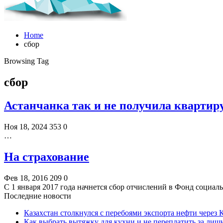
Home
сбор
Browsing Tag
сбор
Астанчанка так и не получила квартир
Ноя 18, 2024
353
0
…
На страхование
Фев 18, 2016
209
0
С 1 января 2017 года начнется сбор отчислений в Фонд социа
Последние новости
Казахстан столкнулся с перебоями экспорта нефти через
Как выбрать вытяжку для кухни и не переплатить за ли