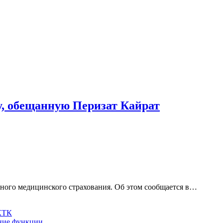
у, обещанную Перизат Кайрат
льного медицинского страхования. Об этом сообщается в…
 КТК
шние функции