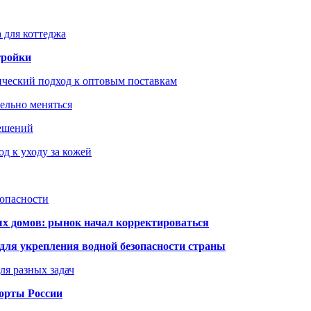
 для коттеджа
тройки
ический подход к оптовым поставкам
тельно меняться
решений
д к уходу за кожей
зопасности
ых домов: рынок начал корректироваться
для укрепления водной безопасности страны
ля разных задач
порты России