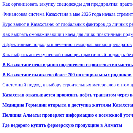
Как организовать закупку спецодежды для предприятия: практ
Финансовая система Казахстана в мае 2026 года начала стреми
Курс валют в Казахстане: от глобальных факторов до личных 
Как выбрать омолаживающий крем для лица: практичный подхо
Эффективные подходы к лечению геморроя: выбор препаратов
Как выбрать аптечку первой помощи: практичный подход к бе
В Казахстане неожиданно подешевело строительство частн
В Казахстане выявлено более 700 потенциальных родников 
Системный подход к выбору строительных материалов оптом д
Казахстан отказывается провозить нефть транзитом через 
Медицина Германии открыта и доступна жителям Казахста
Полиция Алматы проверяет информацию о возможной утеч
Где недорого купить фермерскую продукцию в Алматы