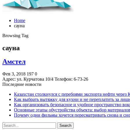
Home
сауна
Browsing Tag
сауна
Амстел
Фев 3, 2018
197
0
Адрес: ул. Курчатова 10/4 Телефон: 6-73-26
Последние новости
Казахстан столкнулся с перебоями экспорта нефти через
Как выбрать вытяжку для кухни и не переплатить за ли
Как организовать безопасное и удобное пространство вок
Основные этапы обустройства объекта: выбор материало
Почему одни фильмы хочется пересматривать снова и сн