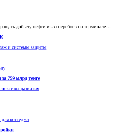
кращать добычу нефти из-за перебоев на терминале…
ТК
нтаж и системы защиты
оду
 за 759 млрд тенге
рспективы развития
 для коттеджа
тройки