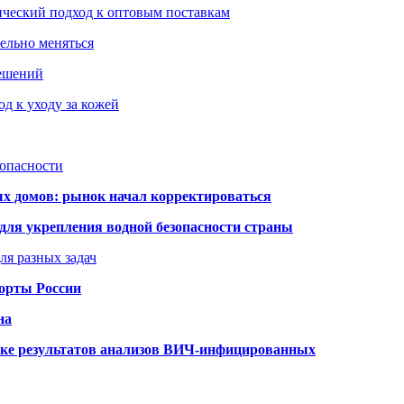
ический подход к оптовым поставкам
тельно меняться
решений
д к уходу за кожей
зопасности
ых домов: рынок начал корректироваться
для укрепления водной безопасности страны
ля разных задач
порты России
на
ке результатов анализов ВИЧ-инфицированных