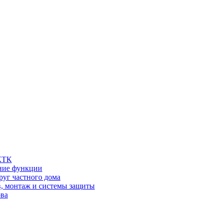
 КТК
шние функции
руг частного дома
в, монтаж и системы защиты
ова