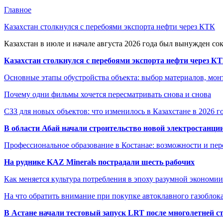
Главное
Казахстан столкнулся с перебоями экспорта нефти через КТК
Казахстан в июле и начале августа 2026 года был вынужден со
Казахстан столкнулся с перебоями экспорта нефти через К
Основные этапы обустройства объекта: выбор материалов, мо
Почему одни фильмы хочется пересматривать снова и снова
СЗЗ для новых объектов: что изменилось в Казахстане в 2026 г
В области Абай начали строительство новой электростанции
Профессиональное образование в Костанае: возможности и пе
На руднике KAZ Minerals пострадали шесть рабочих
Как меняется культура потребления в эпоху разумной экономии
На что обратить внимание при покупке автоклавного газоблока
В Астане начали тестовый запуск LRT после многолетней с