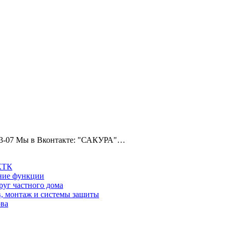
6-33-07 Мы в Вконтакте: "САКУРА"…
 КТК
шние функции
руг частного дома
в, монтаж и системы защиты
ова