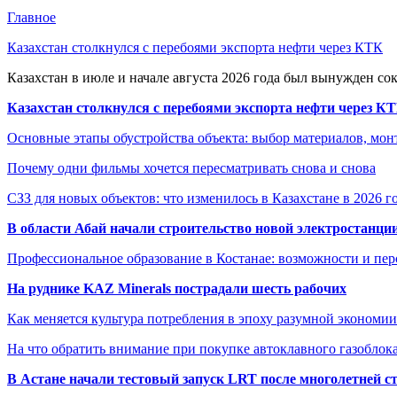
Главное
Казахстан столкнулся с перебоями экспорта нефти через КТК
Казахстан в июле и начале августа 2026 года был вынужден со
Казахстан столкнулся с перебоями экспорта нефти через К
Основные этапы обустройства объекта: выбор материалов, мо
Почему одни фильмы хочется пересматривать снова и снова
СЗЗ для новых объектов: что изменилось в Казахстане в 2026 г
В области Абай начали строительство новой электростанции
Профессиональное образование в Костанае: возможности и пе
На руднике KAZ Minerals пострадали шесть рабочих
Как меняется культура потребления в эпоху разумной экономии
На что обратить внимание при покупке автоклавного газоблока
В Астане начали тестовый запуск LRT после многолетней с