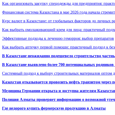
Как организовать закупку спецодежды для предприятия: практ
Финансовая система Казахстана в мае 2026 года начала стреми
Курс валют в Казахстане: от глобальных факторов до личных 
Как выбрать омолаживающий крем для лица: практичный подхо
Эффективные подходы к лечению геморроя: выбор препаратов
Как выбрать аптечку первой помощи: практичный подход к бе
В Казахстане неожиданно подешевело строительство частн
В Казахстане выявлено более 700 потенциальных родников 
Системный подход к выбору строительных материалов оптом д
Казахстан отказывается провозить нефть транзитом через 
Медицина Германии открыта и доступна жителям Казахста
Полиция Алматы проверяет информацию о возможной утеч
Где недорого купить фермерскую продукцию в Алматы