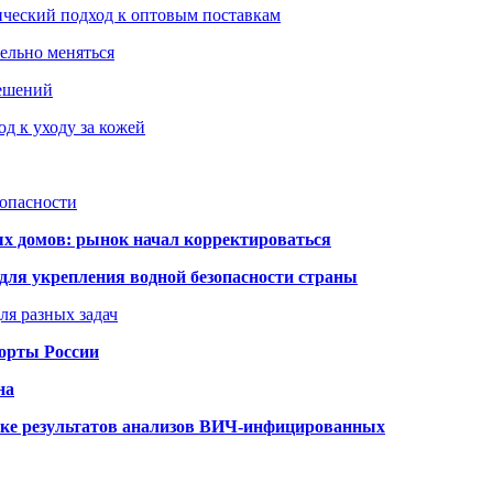
ический подход к оптовым поставкам
тельно меняться
решений
д к уходу за кожей
зопасности
ых домов: рынок начал корректироваться
для укрепления водной безопасности страны
ля разных задач
порты России
на
ке результатов анализов ВИЧ-инфицированных