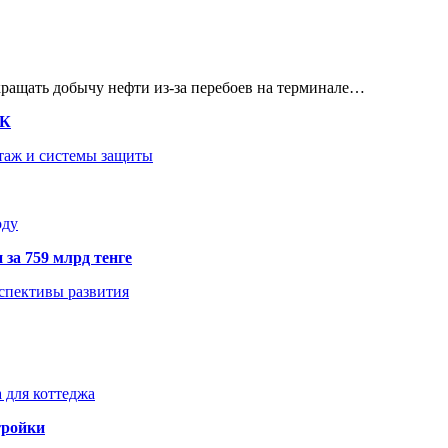
кращать добычу нефти из-за перебоев на терминале…
ТК
нтаж и системы защиты
оду
 за 759 млрд тенге
рспективы развития
 для коттеджа
тройки