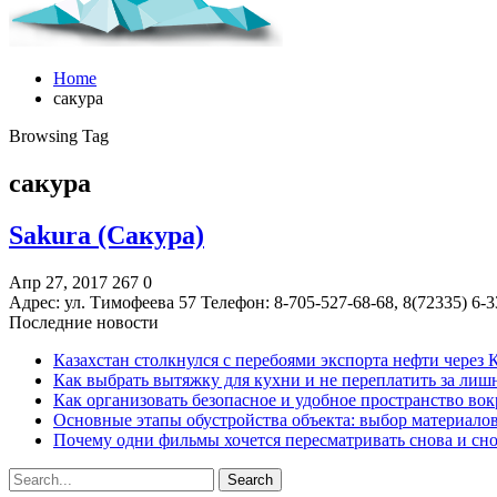
Home
сакура
Browsing Tag
сакура
Sakura (Сакура)
Апр 27, 2017
267
0
Адрес: ул. Тимофеева 57 Телефон: 8-705-527-68-68, 8(72335) 
Последние новости
Казахстан столкнулся с перебоями экспорта нефти через
Как выбрать вытяжку для кухни и не переплатить за ли
Как организовать безопасное и удобное пространство вок
Основные этапы обустройства объекта: выбор материало
Почему одни фильмы хочется пересматривать снова и сн