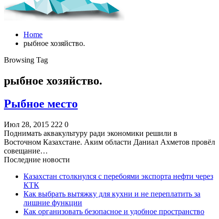
Home
рыбное хозяйство.
Browsing Tag
рыбное хозяйство.
Рыбное место
Июл 28, 2015
222
0
Поднимать аквакультуру ради экономики решили в
Восточном Казахстане. Аким области Даниал Ахметов провёл
совещание…
Последние новости
Казахстан столкнулся с перебоями экспорта нефти через
КТК
Как выбрать вытяжку для кухни и не переплатить за
лишние функции
Как организовать безопасное и удобное пространство