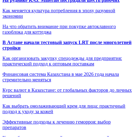
На руднике KAZ Minerals пострадали шесть рабочих
Как меняется культура потребления в эпоху разумной
экономии
На что обратить внимание при покупке автоклавного
газоблока для коттеджа
В Астане начали тестовый запуск LRT после многолетней
стройки
Как организовать закупку спецодежды для предприятия:
практический подход к оптовым поставкам
Финансовая система Казахстана в мае 2026 года начала
стремительно меняться
Курс валют в Казахстане: от глобальных факторов до личных
решений
Как выбрать омолаживающий крем для лица: практичный
подход к уходу за кожей
Эффективные подходы к лечению геморроя: выбор
препаратов