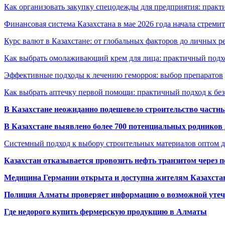
Как организовать закупку спецодежды для предприятия: практ
Финансовая система Казахстана в мае 2026 года начала стреми
Курс валют в Казахстане: от глобальных факторов до личных 
Как выбрать омолаживающий крем для лица: практичный подхо
Эффективные подходы к лечению геморроя: выбор препаратов
Как выбрать аптечку первой помощи: практичный подход к бе
В Казахстане неожиданно подешевело строительство частн
В Казахстане выявлено более 700 потенциальных родников 
Системный подход к выбору строительных материалов оптом д
Казахстан отказывается провозить нефть транзитом через 
Медицина Германии открыта и доступна жителям Казахста
Полиция Алматы проверяет информацию о возможной утеч
Где недорого купить фермерскую продукцию в Алматы