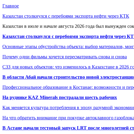
Главное
Казахстан столкнулся с перебоями экспорта нефти через КТК
Казахстан в июле и начале августа 2026 года был вынужден со
Казахстан столкнулся с перебоями экспорта нефти через К
Основные этапы обустройства объекта: выбор материалов, мо
Почему одни фильмы хочется пересматривать снова и снова
СЗЗ для новых объектов: что изменилось в Казахстане в 2026 г
В области Абай начали строительство новой электростанции
Профессиональное образование в Костанае: возможности и пе
На руднике KAZ Minerals пострадали шесть рабочих
Как меняется культура потребления в эпоху разумной экономии
На что обратить внимание при покупке автоклавного газоблока
В Астане начали тестовый запуск LRT после многолетней с