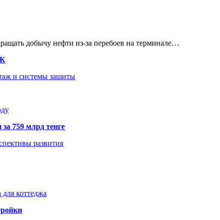
кращать добычу нефти из-за перебоев на терминале…
ТК
нтаж и системы защиты
оду
 за 759 млрд тенге
рспективы развития
 для коттеджа
тройки