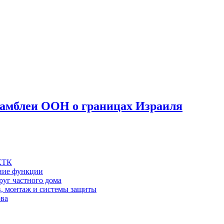
самблеи ООН о границах Израиля
 КТК
шние функции
руг частного дома
в, монтаж и системы защиты
ова