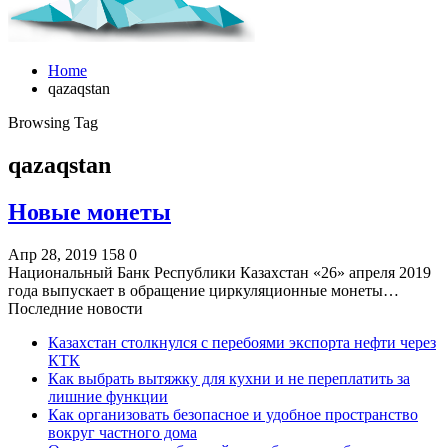
Home
qazaqstan
Browsing Tag
qazaqstan
Новые монеты
Апр 28, 2019
158
0
Национальный Банк Республики Казахстан «26» апреля 2019
года выпускает в обращение циркуляционные монеты…
Последние новости
Казахстан столкнулся с перебоями экспорта нефти через
КТК
Как выбрать вытяжку для кухни и не переплатить за
лишние функции
Как организовать безопасное и удобное пространство
вокруг частного дома