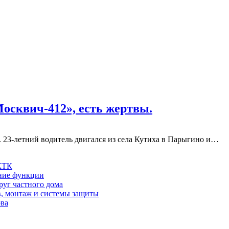
осквич-412», есть жертвы.
. 23-летний водитель двигался из села Кутиха в Парыгино и…
 КТК
шние функции
руг частного дома
в, монтаж и системы защиты
ова