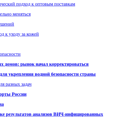
ический подход к оптовым поставкам
тельно меняться
решений
д к уходу за кожей
зопасности
ых домов: рынок начал корректироваться
для укрепления водной безопасности страны
ля разных задач
порты России
на
ке результатов анализов ВИЧ-инфицированных