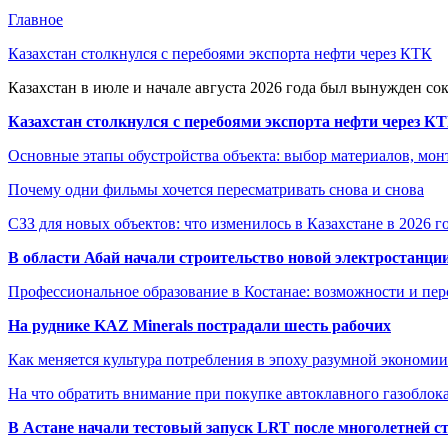
Главное
Казахстан столкнулся с перебоями экспорта нефти через КТК
Казахстан в июле и начале августа 2026 года был вынужден со
Казахстан столкнулся с перебоями экспорта нефти через К
Основные этапы обустройства объекта: выбор материалов, мо
Почему одни фильмы хочется пересматривать снова и снова
СЗЗ для новых объектов: что изменилось в Казахстане в 2026 г
В области Абай начали строительство новой электростанции
Профессиональное образование в Костанае: возможности и пе
На руднике KAZ Minerals пострадали шесть рабочих
Как меняется культура потребления в эпоху разумной экономии
На что обратить внимание при покупке автоклавного газоблока
В Астане начали тестовый запуск LRT после многолетней с