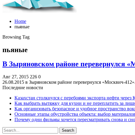
Home
пьяные
Browsing Tag
пьяные
В Зыряновском районе перевернулся «М
Авг 27, 2015
226
0
26.08.2015 в Зыряновском районе перевернулся «Москвич-412»
Последние новости
Казахстан столкнулся с перебоями экспорта нефти через
Как выбрать вытяжку для кухни и не переплатить за ли
Как организовать безопасное и удобное пространство вок
Основные этапы обустройства объекта: выбор материало
Почему одни фильмы хочется пересматривать снова и сн