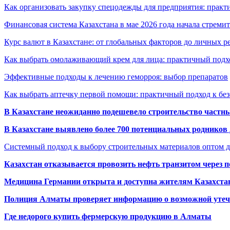
Как организовать закупку спецодежды для предприятия: практ
Финансовая система Казахстана в мае 2026 года начала стреми
Курс валют в Казахстане: от глобальных факторов до личных 
Как выбрать омолаживающий крем для лица: практичный подхо
Эффективные подходы к лечению геморроя: выбор препаратов
Как выбрать аптечку первой помощи: практичный подход к бе
В Казахстане неожиданно подешевело строительство частн
В Казахстане выявлено более 700 потенциальных родников 
Системный подход к выбору строительных материалов оптом д
Казахстан отказывается провозить нефть транзитом через 
Медицина Германии открыта и доступна жителям Казахста
Полиция Алматы проверяет информацию о возможной утеч
Где недорого купить фермерскую продукцию в Алматы