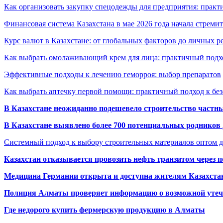
Как организовать закупку спецодежды для предприятия: практ
Финансовая система Казахстана в мае 2026 года начала стреми
Курс валют в Казахстане: от глобальных факторов до личных 
Как выбрать омолаживающий крем для лица: практичный подхо
Эффективные подходы к лечению геморроя: выбор препаратов
Как выбрать аптечку первой помощи: практичный подход к бе
В Казахстане неожиданно подешевело строительство частн
В Казахстане выявлено более 700 потенциальных родников 
Системный подход к выбору строительных материалов оптом д
Казахстан отказывается провозить нефть транзитом через 
Медицина Германии открыта и доступна жителям Казахста
Полиция Алматы проверяет информацию о возможной утеч
Где недорого купить фермерскую продукцию в Алматы