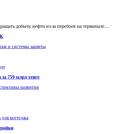
кращать добычу нефти из-за перебоев на терминале…
ТК
нтаж и системы защиты
оду
 за 759 млрд тенге
рспективы развития
 для коттеджа
тройки