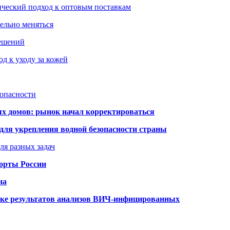
ический подход к оптовым поставкам
тельно меняться
решений
д к уходу за кожей
зопасности
ых домов: рынок начал корректироваться
для укрепления водной безопасности страны
ля разных задач
порты России
на
ке результатов анализов ВИЧ-инфицированных