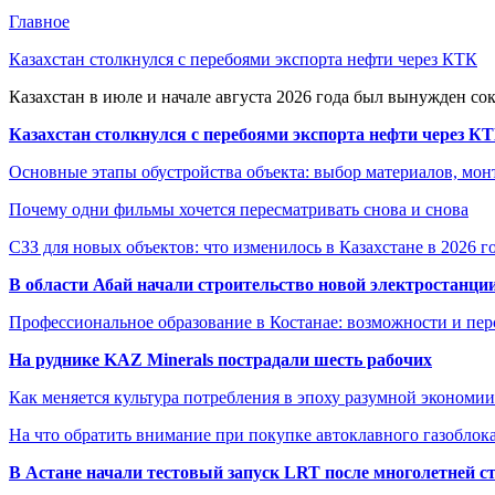
Главное
Казахстан столкнулся с перебоями экспорта нефти через КТК
Казахстан в июле и начале августа 2026 года был вынужден со
Казахстан столкнулся с перебоями экспорта нефти через К
Основные этапы обустройства объекта: выбор материалов, мо
Почему одни фильмы хочется пересматривать снова и снова
СЗЗ для новых объектов: что изменилось в Казахстане в 2026 г
В области Абай начали строительство новой электростанции
Профессиональное образование в Костанае: возможности и пе
На руднике KAZ Minerals пострадали шесть рабочих
Как меняется культура потребления в эпоху разумной экономии
На что обратить внимание при покупке автоклавного газоблока
В Астане начали тестовый запуск LRT после многолетней с