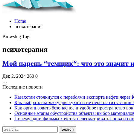
Home
психотерапия
Browsing Tag
психотерапия
Мой парень “темщик“: что это значит и
Дек 2, 2024
260
0
…
Последние новости
Казахстан столкнулся с перебоями экспорта нефти через
Как выбрать вытяжку для кухни и не переплатить за ли
Как организовать безопасное и удобное пространство вок
Основные этапы обустройства объекта: выбор материало
Почему одни фильмы хочется пересматривать снова и сн