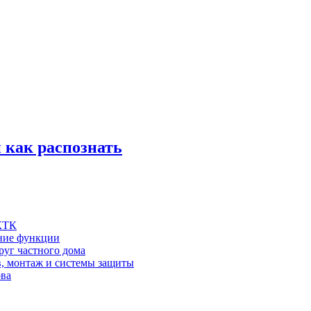
 как распознать
 КТК
шние функции
руг частного дома
в, монтаж и системы защиты
ова