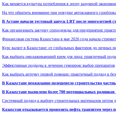
Как меняется культура потребления в эпоху разумной экономии
На что обратить внимание при покупке автоклавного газоблока
В Астане начали тестовый запуск LRT после многолетней с
Как организовать закупку спецодежды для предприятия: практ
Финансовая система Казахстана в мае 2026 года начала стреми
Курс валют в Казахстане: от глобальных факторов до личных 
Как выбрать омолаживающий крем для лица: практичный подхо
Эффективные подходы к лечению геморроя: выбор препаратов
Как выбрать аптечку первой помощи: практичный подход к бе
В Казахстане неожиданно подешевело строительство частн
В Казахстане выявлено более 700 потенциальных родников 
Системный подход к выбору строительных материалов оптом д
Казахстан отказывается провозить нефть транзитом через 