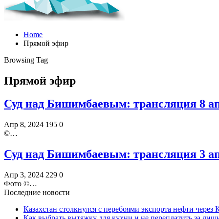
Home
Прямой эфир
Browsing Tag
Прямой эфир
Суд над Бишимбаевым: трансляция 8 а
Апр 8, 2024
195
0
©️…
Суд над Бишимбаевым: трансляция 3 а
Апр 3, 2024
229
0
Фото ©️…
Последние новости
Казахстан столкнулся с перебоями экспорта нефти через
Как выбрать вытяжку для кухни и не переплатить за ли