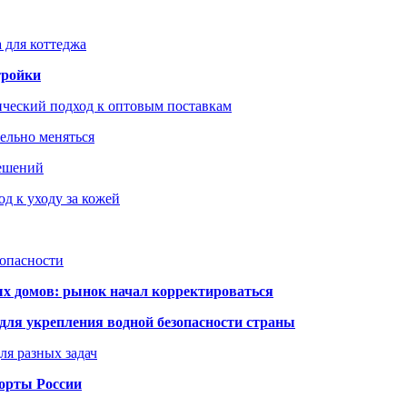
 для коттеджа
тройки
ический подход к оптовым поставкам
тельно меняться
решений
д к уходу за кожей
зопасности
ых домов: рынок начал корректироваться
для укрепления водной безопасности страны
ля разных задач
порты России