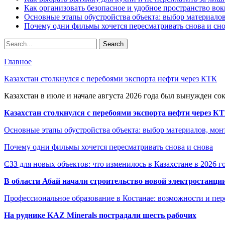
Как организовать безопасное и удобное пространство вок
Основные этапы обустройства объекта: выбор материало
Почему одни фильмы хочется пересматривать снова и сн
Главное
Казахстан столкнулся с перебоями экспорта нефти через КТК
Казахстан в июле и начале августа 2026 года был вынужден со
Казахстан столкнулся с перебоями экспорта нефти через К
Основные этапы обустройства объекта: выбор материалов, мо
Почему одни фильмы хочется пересматривать снова и снова
СЗЗ для новых объектов: что изменилось в Казахстане в 2026 г
В области Абай начали строительство новой электростанции
Профессиональное образование в Костанае: возможности и пе
На руднике KAZ Minerals пострадали шесть рабочих