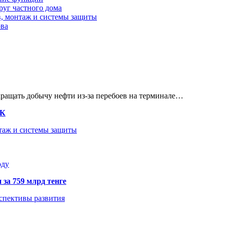
руг частного дома
в, монтаж и системы защиты
ова
кращать добычу нефти из-за перебоев на терминале…
ТК
нтаж и системы защиты
оду
 за 759 млрд тенге
рспективы развития