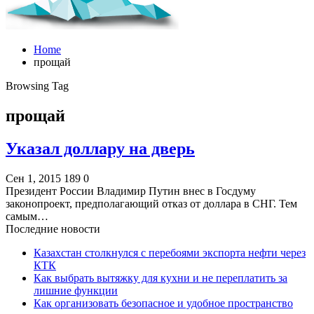
Home
прощай
Browsing Tag
прощай
Указал доллару на дверь
Сен 1, 2015
189
0
Президент России Владимир Путин внес в Госдуму
законопроект, предполагающий отказ от доллара в СНГ. Тем
самым…
Последние новости
Казахстан столкнулся с перебоями экспорта нефти через
КТК
Как выбрать вытяжку для кухни и не переплатить за
лишние функции
Как организовать безопасное и удобное пространство