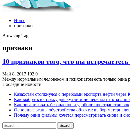
Home
признаки
Browsing Tag
признаки
10 признаков того, что вы встречаетесь
Май 8, 2017
192
0
Между нормальным человеком и психопатом есть только одна р
Последние новости
Казахстан столкнулся с перебоями экспорта нефти через
Как выбрать вытяжку для кухни и не переплатить за ли
Как организовать безопасное и удобное пространство вок
Основные этапы обустройства объекта: выбор материало
Почему одни фильмы хочется пересматривать снова и сн