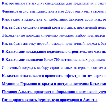
Как организовать закупку спецодежды для предприятия: практ
Финансовая система Казахстана в мае 2026 года начала стреми
Курс валют в Казахстане: от глобальных факторов до личных 
Как выбрать омолаживающий крем для лица: практичный подхо
Эффективные подходы к лечению геморроя: выбор препаратов
Как выбрать аптечку первой помощи: практичный подход к бе
В Казахстане неожиданно подешевело строительство частн
В Казахстане выявлено более 700 потенциальных родников 
Системный подход к выбору строительных материалов оптом д
Казахстан отказывается провозить нефть транзитом через 
Медицина Германии открыта и доступна жителям Казахста
Полиция Алматы проверяет информацию о возможной утеч
Где недорого купить фермерскую продукцию в Алматы