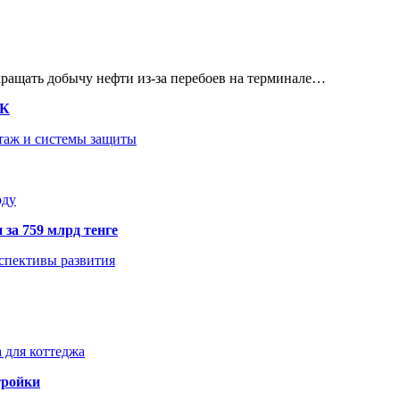
кращать добычу нефти из-за перебоев на терминале…
ТК
нтаж и системы защиты
оду
 за 759 млрд тенге
рспективы развития
 для коттеджа
тройки