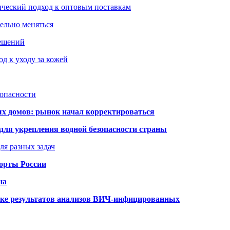
ический подход к оптовым поставкам
тельно меняться
решений
д к уходу за кожей
зопасности
ых домов: рынок начал корректироваться
для укрепления водной безопасности страны
ля разных задач
порты России
на
ке результатов анализов ВИЧ-инфицированных