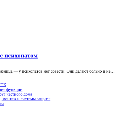
 с психопатом
азница — у психопатов нет совести. Они делают больно и не…
 КТК
шние функции
руг частного дома
в, монтаж и системы защиты
ова