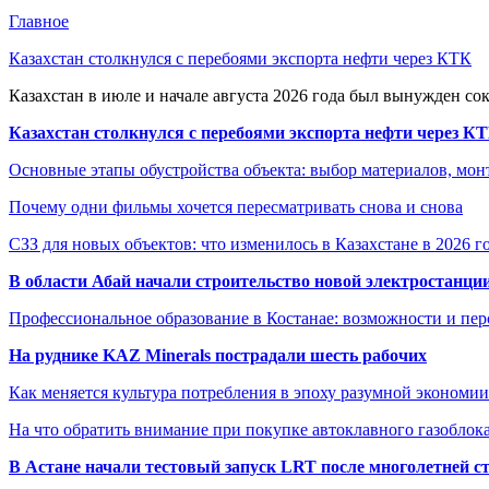
Главное
Казахстан столкнулся с перебоями экспорта нефти через КТК
Казахстан в июле и начале августа 2026 года был вынужден со
Казахстан столкнулся с перебоями экспорта нефти через К
Основные этапы обустройства объекта: выбор материалов, мо
Почему одни фильмы хочется пересматривать снова и снова
СЗЗ для новых объектов: что изменилось в Казахстане в 2026 г
В области Абай начали строительство новой электростанции
Профессиональное образование в Костанае: возможности и пе
На руднике KAZ Minerals пострадали шесть рабочих
Как меняется культура потребления в эпоху разумной экономии
На что обратить внимание при покупке автоклавного газоблока
В Астане начали тестовый запуск LRT после многолетней с