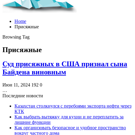
Home
Присяжные
Browsing Tag
Присяжные
Суд присяжных в США признал сына
Байдена виновным
Июн 11, 2024
192
0
…
Последние новости
Казахстан столкнулся с перебоями экспорта нефти через
КТК
Как выбрать вытяжку для кухни и не переплатить за
лишние функции
Как организовать безопасное и удобное пространство
вокруг частного дома