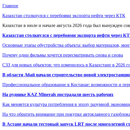
Главное
Казахстан столкнулся с перебоями экспорта нефти через КТК
Казахстан в июле и начале августа 2026 года был вынужден со
Казахстан столкнулся с перебоями экспорта нефти через К
Основные этапы обустройства объекта: выбор материалов, мо
Почему одни фильмы хочется пересматривать снова и снова
СЗЗ для новых объектов: что изменилось в Казахстане в 2026 г
В области Абай начали строительство новой электростанции
Профессиональное образование в Костанае: возможности и пе
На руднике KAZ Minerals пострадали шесть рабочих
Как меняется культура потребления в эпоху разумной экономии
На что обратить внимание при покупке автоклавного газоблока
В Астане начали тестовый запуск LRT после многолетней с