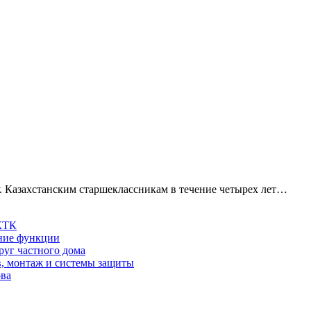
. Казахстанским старшеклассникам в течение четырех лет…
 КТК
шние функции
руг частного дома
в, монтаж и системы защиты
ова