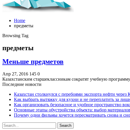
Home
предметы
Browsing Tag
предметы
Меньше предметов
Апр 27, 2016
145
0
Казахстанским старшеклассникам сократят учебную программу
Последние новости
Казахстан столкнулся с перебоями экспорта нефти через
Как выбрать вытяжку для кухни и не переплатить за ли
Как организовать безопасное и удобное пространство вок
Основные этапы обустройства объекта: выбор материало
Почему одни фильмы хочется пересматривать снова и сн