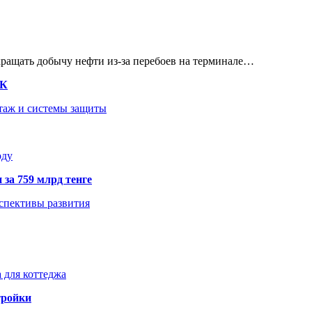
кращать добычу нефти из-за перебоев на терминале…
ТК
нтаж и системы защиты
оду
 за 759 млрд тенге
рспективы развития
 для коттеджа
тройки