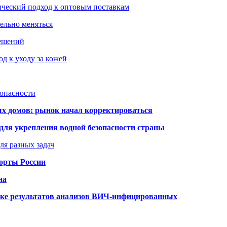
ический подход к оптовым поставкам
тельно меняться
решений
д к уходу за кожей
зопасности
ых домов: рынок начал корректироваться
для укрепления водной безопасности страны
ля разных задач
порты России
на
ке результатов анализов ВИЧ-инфицированных