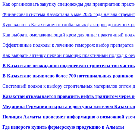
Как организовать закупку спецодежды для предприятия: практ
Финансовая система Казахстана в мае 2026 года начала стреми
Курс валют в Казахстане: от глобальных факторов до личных 
Как выбрать омолаживающий крем для лица: практичный подхо
Эффективные подходы к лечению геморроя: выбор препаратов
Как выбрать аптечку первой помощи: практичный подход к бе
В Казахстане неожиданно подешевело строительство частн
В Казахстане выявлено более 700 потенциальных родников 
Системный подход к выбору строительных материалов оптом д
Казахстан отказывается провозить нефть транзитом через 
Медицина Германии открыта и доступна жителям Казахста
Полиция Алматы проверяет информацию о возможной утеч
Где недорого купить фермерскую продукцию в Алматы