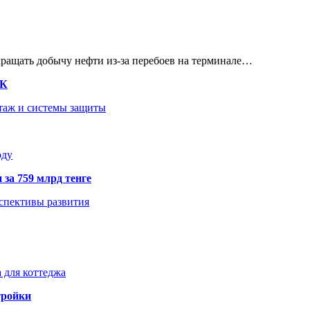
кращать добычу нефти из-за перебоев на терминале…
ТК
нтаж и системы защиты
оду
 за 759 млрд тенге
рспективы развития
 для коттеджа
тройки