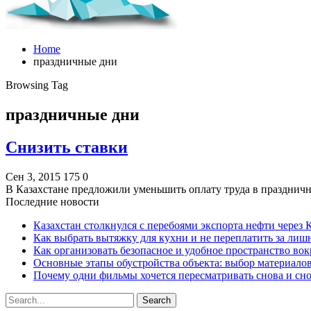
Home
праздничные дни
Browsing Tag
праздничные дни
Снизить ставки
Сен 3, 2015
175
0
В Казахстане предложили уменьшить оплату труда в празднич
Последние новости
Казахстан столкнулся с перебоями экспорта нефти через
Как выбрать вытяжку для кухни и не переплатить за ли
Как организовать безопасное и удобное пространство вок
Основные этапы обустройства объекта: выбор материало
Почему одни фильмы хочется пересматривать снова и сн