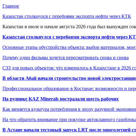
Главное
Казахстан столкнулся с перебоями экспорта нефти через КТК
Казахстан в июле и начале августа 2026 года был вынужден со
Казахстан столкнулся с перебоями экспорта нефти через К
Основные этапы обустройства объекта: выбор материалов, мо
Почему одни фильмы хочется пересматривать снова и снова
СЗЗ для новых объектов: что изменилось в Казахстане в 2026 г
В области Абай начали строительство новой электростанции
Профессиональное образование в Костанае: возможности и пе
На руднике KAZ Minerals пострадали шесть рабочих
Как меняется культура потребления в эпоху разумной экономии
На что обратить внимание при покупке автоклавного газоблока
В Астане начали тестовый запуск LRT после многолетней с