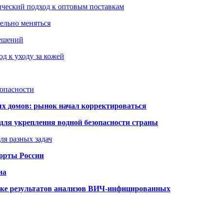
ический подход к оптовым поставкам
тельно меняться
решений
д к уходу за кожей
зопасности
ых домов: рынок начал корректироваться
для укрепления водной безопасности страны
ля разных задач
порты России
на
ке результатов анализов ВИЧ-инфицированных