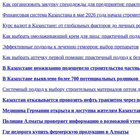
Как организовать закупку спецодежды для предприятия: практ
Финансовая система Казахстана в мае 2026 года начала стреми
Курс валют в Казахстане: от глобальных факторов до личных 
Как выбрать омолаживающий крем для лица: практичный подхо
Эффективные подходы к лечению геморроя: выбор препаратов
Как выбрать аптечку первой помощи: практичный подход к бе
В Казахстане неожиданно подешевело строительство частн
В Казахстане выявлено более 700 потенциальных родников 
Системный подход к выбору строительных материалов оптом д
Казахстан отказывается провозить нефть транзитом через 
Медицина Германии открыта и доступна жителям Казахста
Полиция Алматы проверяет информацию о возможной утеч
Где недорого купить фермерскую продукцию в Алматы