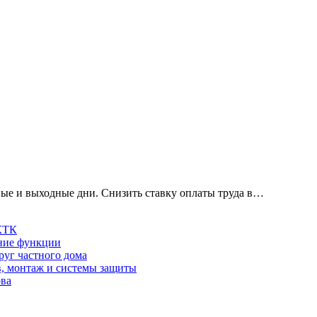
ные и выходные дни. Снизить ставку оплаты труда в…
 КТК
шние функции
руг частного дома
в, монтаж и системы защиты
ова