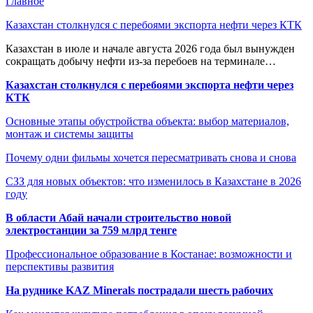
Главное
Казахстан столкнулся с перебоями экспорта нефти через КТК
Казахстан в июле и начале августа 2026 года был вынужден
сокращать добычу нефти из-за перебоев на терминале…
Казахстан столкнулся с перебоями экспорта нефти через
КТК
Основные этапы обустройства объекта: выбор материалов,
монтаж и системы защиты
Почему одни фильмы хочется пересматривать снова и снова
СЗЗ для новых объектов: что изменилось в Казахстане в 2026
году
В области Абай начали строительство новой
электростанции за 759 млрд тенге
Профессиональное образование в Костанае: возможности и
перспективы развития
На руднике KAZ Minerals пострадали шесть рабочих