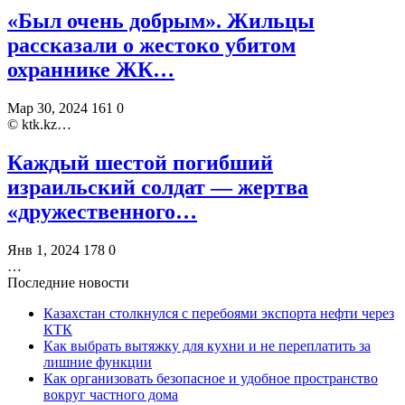
«Был очень добрым». Жильцы
рассказали о жестоко убитом
охраннике ЖК…
Мар 30, 2024
161
0
©️ ktk.kz…
Каждый шестой погибший
израильский солдат — жертва
«дружественного…
Янв 1, 2024
178
0
…
Последние новости
Казахстан столкнулся с перебоями экспорта нефти через
КТК
Как выбрать вытяжку для кухни и не переплатить за
лишние функции
Как организовать безопасное и удобное пространство
вокруг частного дома