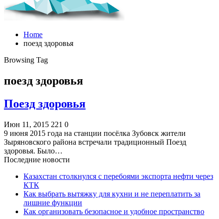
Home
поезд здоровья
Browsing Tag
поезд здоровья
Поезд здоровья
Июн 11, 2015
221
0
9 июня 2015 года на станции посёлка Зубовск жители
Зыряновского района встречали традиционный Поезд
здоровья. Было…
Последние новости
Казахстан столкнулся с перебоями экспорта нефти через
КТК
Как выбрать вытяжку для кухни и не переплатить за
лишние функции
Как организовать безопасное и удобное пространство