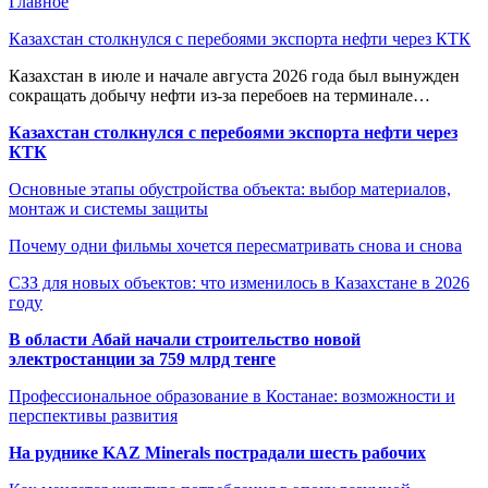
Главное
Казахстан столкнулся с перебоями экспорта нефти через КТК
Казахстан в июле и начале августа 2026 года был вынужден
сокращать добычу нефти из-за перебоев на терминале…
Казахстан столкнулся с перебоями экспорта нефти через
КТК
Основные этапы обустройства объекта: выбор материалов,
монтаж и системы защиты
Почему одни фильмы хочется пересматривать снова и снова
СЗЗ для новых объектов: что изменилось в Казахстане в 2026
году
В области Абай начали строительство новой
электростанции за 759 млрд тенге
Профессиональное образование в Костанае: возможности и
перспективы развития
На руднике KAZ Minerals пострадали шесть рабочих