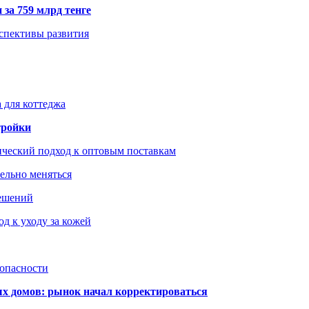
 за 759 млрд тенге
рспективы развития
 для коттеджа
тройки
ический подход к оптовым поставкам
тельно меняться
решений
д к уходу за кожей
зопасности
ых домов: рынок начал корректироваться