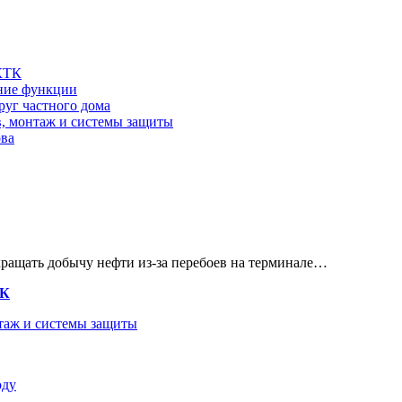
 КТК
шние функции
руг частного дома
в, монтаж и системы защиты
ова
кращать добычу нефти из-за перебоев на терминале…
ТК
нтаж и системы защиты
оду