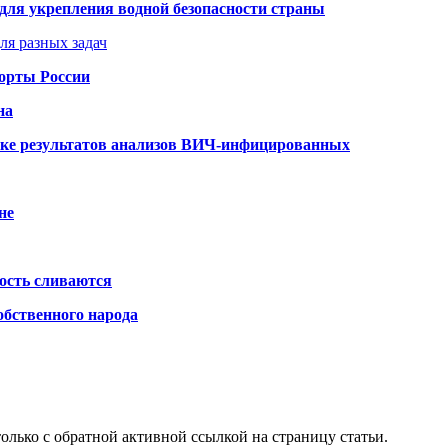
для укрепления водной безопасности страны
ля разных задач
порты России
на
ке результатов анализов ВИЧ-инфицированных
не
ость сливаются
обственного народа
олько с обратной активной ссылкой на страницу статьи.