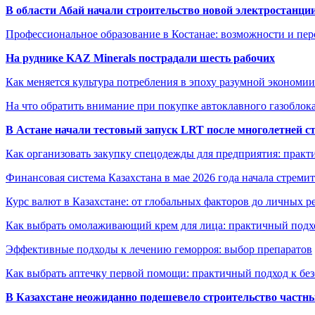
В области Абай начали строительство новой электростанции
Профессиональное образование в Костанае: возможности и пе
На руднике KAZ Minerals пострадали шесть рабочих
Как меняется культура потребления в эпоху разумной экономии
На что обратить внимание при покупке автоклавного газоблока
В Астане начали тестовый запуск LRT после многолетней с
Как организовать закупку спецодежды для предприятия: практ
Финансовая система Казахстана в мае 2026 года начала стреми
Курс валют в Казахстане: от глобальных факторов до личных 
Как выбрать омолаживающий крем для лица: практичный подхо
Эффективные подходы к лечению геморроя: выбор препаратов
Как выбрать аптечку первой помощи: практичный подход к бе
В Казахстане неожиданно подешевело строительство частн