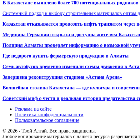
В Казахстане выявлено более 700 потенциальных родников 
Системный подход к выбору строительных материалов оптом д
Казахстан отказывается провозить нефть транзитом через 
Медицина Германии открыта и доступна жителям Казахста
Полиция Алматы проверяет информацию о возможной утеч
Где недорого купить фермерскую продукцию в Алматы
Семь автобусов временно изменили схемы движения в Аста
Завершена реконструкция стадиона «Астана Арена»
Волшебная столица Казахстана — где культура и современн
Советский миф о чести и реальная история предательства с
Реклама на сайте
Политика конфиденциальности
Пользовательское соглашение
© 2026 - Твой Алтай. Все права защищены.
Любое копирование материалов с нашего ресурса разрешается т