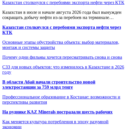
Казахстан столкнулся с перебоями экспорта нефти через КТК
Казахстан в июле и начале августа 2026 года был вынужден
сокращать добычу нефти из-за перебоев на терминале…
Казахстан столкнулся с перебоями экспорта нефти через
КТК
Основные этапы обустройства объекта: выбор материалов,
монтаж и системы защиты
Почему одни фильмы хочется пересматривать снова и снова
СЗЗ для новых объектов: что изменилось в Казахстане в 2026
году
В области Абай начали строительство новой
электростанции за 759 млрд тенге
Профессиональное образование в Костанае: возможности и
перспективы развития
На руднике KAZ Minerals пострадали шесть рабочих
Как меняется культура потребления в эпоху разумной
экономии