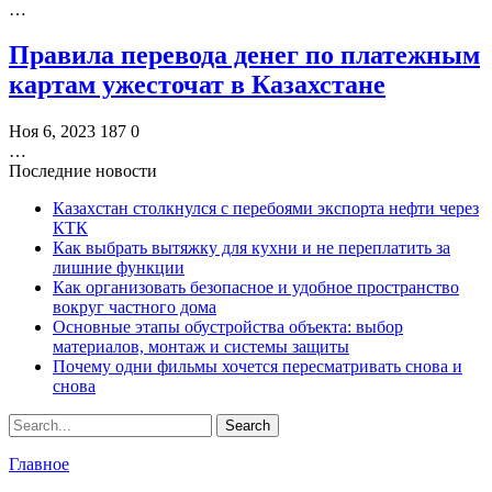
…
Правила перевода денег по платежным
картам ужесточат в Казахстане
Ноя 6, 2023
187
0
…
Последние новости
Казахстан столкнулся с перебоями экспорта нефти через
КТК
Как выбрать вытяжку для кухни и не переплатить за
лишние функции
Как организовать безопасное и удобное пространство
вокруг частного дома
Основные этапы обустройства объекта: выбор
материалов, монтаж и системы защиты
Почему одни фильмы хочется пересматривать снова и
снова
Главное