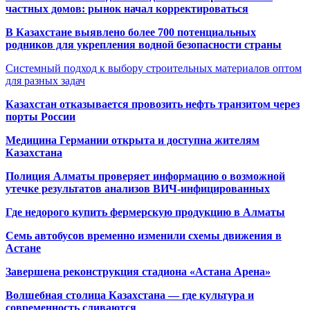
частных домов: рынок начал корректироваться
В Казахстане выявлено более 700 потенциальных
родников для укрепления водной безопасности страны
Системный подход к выбору строительных материалов оптом
для разных задач
Казахстан отказывается провозить нефть транзитом через
порты России
Медицина Германии открыта и доступна жителям
Казахстана
Полиция Алматы проверяет информацию о возможной
утечке результатов анализов ВИЧ-инфицированных
Где недорого купить фермерскую продукцию в Алматы
Семь автобусов временно изменили схемы движения в
Астане
Завершена реконструкция стадиона «Астана Арена»
Волшебная столица Казахстана — где культура и
современность сливаются