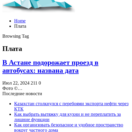
Home
Плата
Browsing Tag
Плата
В Астане подорожает проезд в
автобусах: названа дата
Июл 22, 2024
211
0
Фото ©️…
Последние новости
Казахстан столкнулся с перебоями экспорта нефти через
КТК
Как выбрать вытяжку для кухни и не переплатить за
лишние функции
Как организовать безопасное и удобное пространство
вокруг частного дома