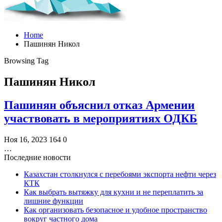
Home
Пашинян Никол
Browsing Tag
Пашинян Никол
Пашинян объяснил отказ Армении
участвовать в мероприятиях ОДКБ
Ноя 16, 2023
164
0
…
Последние новости
Казахстан столкнулся с перебоями экспорта нефти через
КТК
Как выбрать вытяжку для кухни и не переплатить за
лишние функции
Как организовать безопасное и удобное пространство
вокруг частного дома