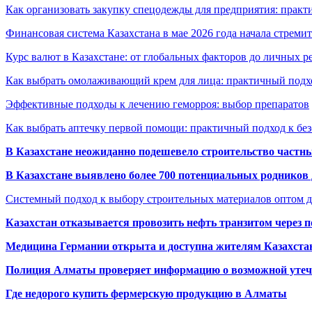
Как организовать закупку спецодежды для предприятия: практ
Финансовая система Казахстана в мае 2026 года начала стреми
Курс валют в Казахстане: от глобальных факторов до личных 
Как выбрать омолаживающий крем для лица: практичный подхо
Эффективные подходы к лечению геморроя: выбор препаратов
Как выбрать аптечку первой помощи: практичный подход к бе
В Казахстане неожиданно подешевело строительство частн
В Казахстане выявлено более 700 потенциальных родников 
Системный подход к выбору строительных материалов оптом д
Казахстан отказывается провозить нефть транзитом через 
Медицина Германии открыта и доступна жителям Казахста
Полиция Алматы проверяет информацию о возможной утеч
Где недорого купить фермерскую продукцию в Алматы