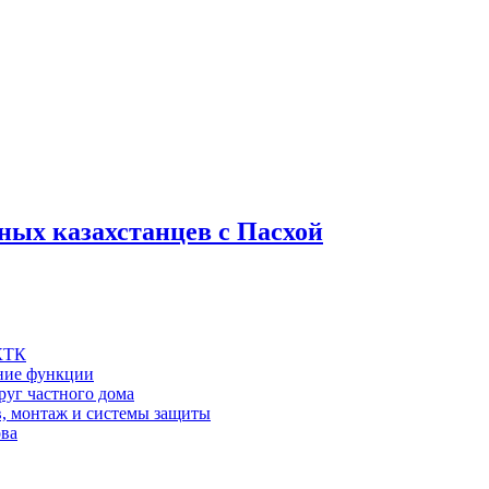
ных казахстанцев с Пасхой
 КТК
шние функции
руг частного дома
в, монтаж и системы защиты
ова