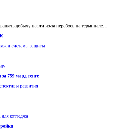
кращать добычу нефти из-за перебоев на терминале…
ТК
нтаж и системы защиты
оду
 за 759 млрд тенге
рспективы развития
 для коттеджа
тройки