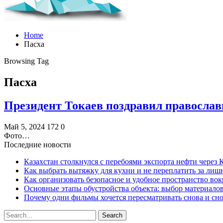
Home
Пасха
Browsing Tag
Пасха
Президент Токаев поздравил православ
Май 5, 2024
172
0
Фото…
Последние новости
Казахстан столкнулся с перебоями экспорта нефти через
Как выбрать вытяжку для кухни и не переплатить за ли
Как организовать безопасное и удобное пространство вок
Основные этапы обустройства объекта: выбор материало
Почему одни фильмы хочется пересматривать снова и сн