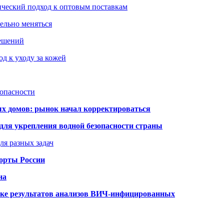
ический подход к оптовым поставкам
тельно меняться
решений
д к уходу за кожей
зопасности
ых домов: рынок начал корректироваться
для укрепления водной безопасности страны
ля разных задач
порты России
на
ке результатов анализов ВИЧ-инфицированных