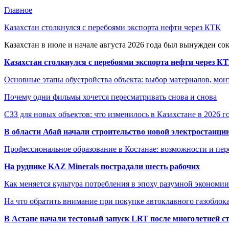
Главное
Казахстан столкнулся с перебоями экспорта нефти через КТК
Казахстан в июле и начале августа 2026 года был вынужден со
Казахстан столкнулся с перебоями экспорта нефти через К
Основные этапы обустройства объекта: выбор материалов, мо
Почему одни фильмы хочется пересматривать снова и снова
СЗЗ для новых объектов: что изменилось в Казахстане в 2026 г
В области Абай начали строительство новой электростанции
Профессиональное образование в Костанае: возможности и пе
На руднике KAZ Minerals пострадали шесть рабочих
Как меняется культура потребления в эпоху разумной экономии
На что обратить внимание при покупке автоклавного газоблока
В Астане начали тестовый запуск LRT после многолетней с