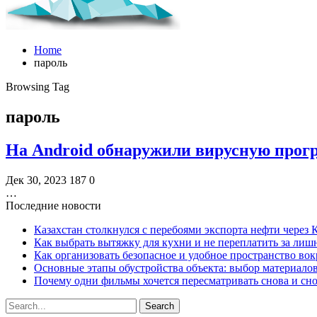
Home
пароль
Browsing Tag
пароль
На Android обнаружили вирусную прог
Дек 30, 2023
187
0
…
Последние новости
Казахстан столкнулся с перебоями экспорта нефти через
Как выбрать вытяжку для кухни и не переплатить за ли
Как организовать безопасное и удобное пространство вок
Основные этапы обустройства объекта: выбор материало
Почему одни фильмы хочется пересматривать снова и сн