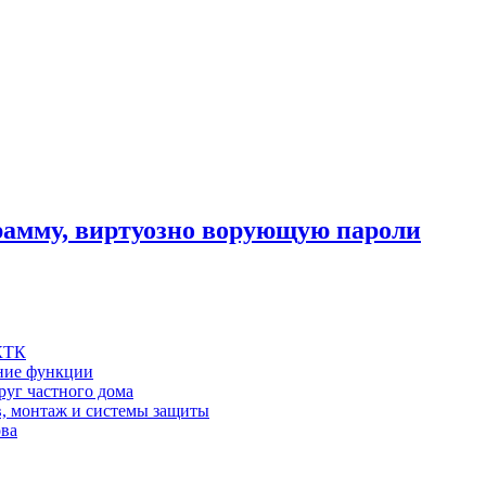
рамму, виртуозно ворующую пароли
 КТК
шние функции
руг частного дома
в, монтаж и системы защиты
ова