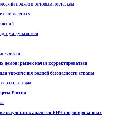
ический подход к оптовым поставкам
тельно меняться
решений
д к уходу за кожей
зопасности
ых домов: рынок начал корректироваться
для укрепления водной безопасности страны
ля разных задач
порты России
на
ке результатов анализов ВИЧ-инфицированных