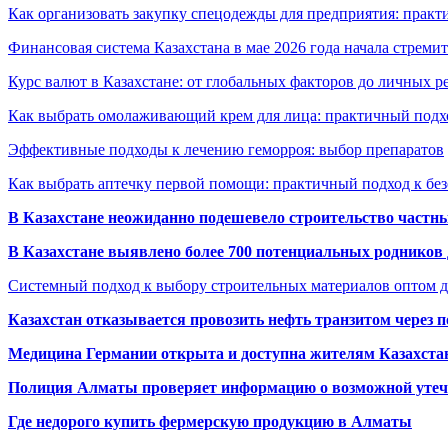
Как организовать закупку спецодежды для предприятия: практ
Финансовая система Казахстана в мае 2026 года начала стреми
Курс валют в Казахстане: от глобальных факторов до личных 
Как выбрать омолаживающий крем для лица: практичный подхо
Эффективные подходы к лечению геморроя: выбор препаратов
Как выбрать аптечку первой помощи: практичный подход к бе
В Казахстане неожиданно подешевело строительство частн
В Казахстане выявлено более 700 потенциальных родников 
Системный подход к выбору строительных материалов оптом д
Казахстан отказывается провозить нефть транзитом через 
Медицина Германии открыта и доступна жителям Казахста
Полиция Алматы проверяет информацию о возможной утеч
Где недорого купить фермерскую продукцию в Алматы