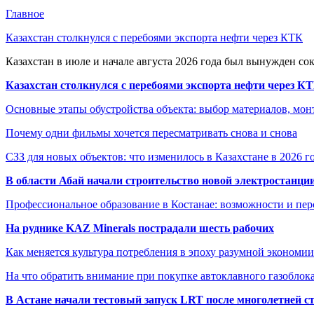
Главное
Казахстан столкнулся с перебоями экспорта нефти через КТК
Казахстан в июле и начале августа 2026 года был вынужден со
Казахстан столкнулся с перебоями экспорта нефти через К
Основные этапы обустройства объекта: выбор материалов, мо
Почему одни фильмы хочется пересматривать снова и снова
СЗЗ для новых объектов: что изменилось в Казахстане в 2026 г
В области Абай начали строительство новой электростанции
Профессиональное образование в Костанае: возможности и пе
На руднике KAZ Minerals пострадали шесть рабочих
Как меняется культура потребления в эпоху разумной экономии
На что обратить внимание при покупке автоклавного газоблока
В Астане начали тестовый запуск LRT после многолетней с