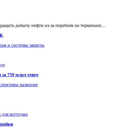
кращать добычу нефти из-за перебоев на терминале…
ТК
нтаж и системы защиты
оду
 за 759 млрд тенге
рспективы развития
 для коттеджа
тройки