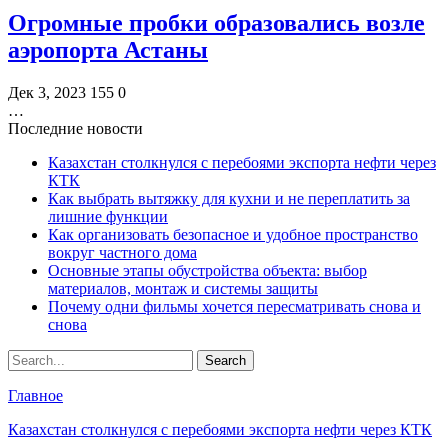
Огромные пробки образовались возле
аэропорта Астаны
Дек 3, 2023
155
0
…
Последние новости
Казахстан столкнулся с перебоями экспорта нефти через
КТК
Как выбрать вытяжку для кухни и не переплатить за
лишние функции
Как организовать безопасное и удобное пространство
вокруг частного дома
Основные этапы обустройства объекта: выбор
материалов, монтаж и системы защиты
Почему одни фильмы хочется пересматривать снова и
снова
Главное
Казахстан столкнулся с перебоями экспорта нефти через КТК