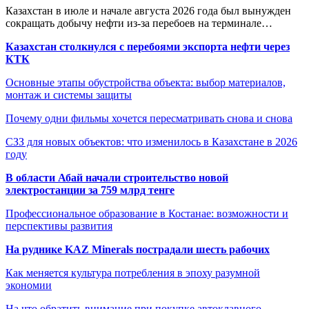
Казахстан в июле и начале августа 2026 года был вынужден
сокращать добычу нефти из-за перебоев на терминале…
Казахстан столкнулся с перебоями экспорта нефти через
КТК
Основные этапы обустройства объекта: выбор материалов,
монтаж и системы защиты
Почему одни фильмы хочется пересматривать снова и снова
СЗЗ для новых объектов: что изменилось в Казахстане в 2026
году
В области Абай начали строительство новой
электростанции за 759 млрд тенге
Профессиональное образование в Костанае: возможности и
перспективы развития
На руднике KAZ Minerals пострадали шесть рабочих
Как меняется культура потребления в эпоху разумной
экономии
На что обратить внимание при покупке автоклавного